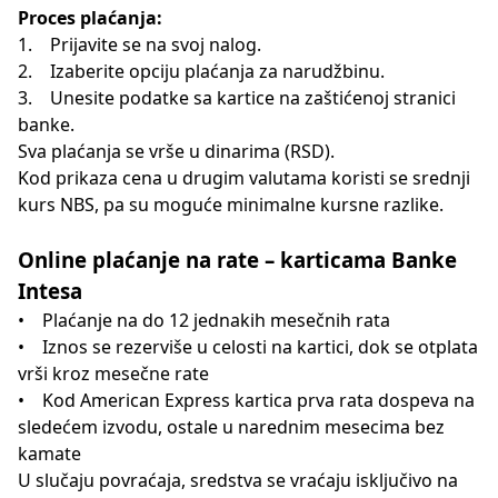
Proces plaćanja:
1. Prijavite se na svoj nalog.
2. Izaberite opciju plaćanja za narudžbinu.
3. Unesite podatke sa kartice na zaštićenoj stranici
banke.
Sva plaćanja se vrše u dinarima (RSD).
Kod prikaza cena u drugim valutama koristi se srednji
kurs NBS, pa su moguće minimalne kursne razlike.
Online plaćanje na rate – karticama Banke
Intesa
• Plaćanje na do 12 jednakih mesečnih rata
• Iznos se rezerviše u celosti na kartici, dok se otplata
vrši kroz mesečne rate
• Kod American Express kartica prva rata dospeva na
sledećem izvodu, ostale u narednim mesecima bez
kamate
U slučaju povraćaja, sredstva se vraćaju isključivo na