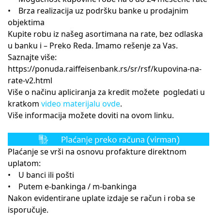
• Brza realizacija uz podršku banke u prodajnim
objektima
Kupite robu iz našeg asortimana na rate, bez odlaska
u banku i – Preko Reda. Imamo rešenje za Vas.
Saznajte više:
https://ponuda.raiffeisenbank.rs/sr/rsf/kupovina-na-
rate-v2.html
Više o načinu apliciranja za kredit možete pogledati u
kratkom
video materijalu ovde
.
Više informacija možete doviti na ovom
linku.
Plaćanje se vrši na osnovu profakture direktnom
uplatom:
• U banci ili pošti
• Putem e-bankinga / m-bankinga
Nakon evidentirane uplate izdaje se račun i roba se
isporučuje.