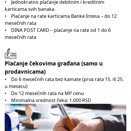
• Jednokratno plaćanje debitnim i kreditnim
karticama svih banaka
• Plaćanje na rate karticama Banke Intesa – do 12
mesečnih rata
• DINA POST CARD – plaćanje na rate od 1 do 6
mesečnih rata
Plaćanje čekovima građana (samo u
prodavnicama)
• Do 6 mesečnih rata bez kamate (prva rata 15. ili 25.
u mesecu)
• Do 12 mesečnih rata na MP cenu
• Minimalna vrednost čeka: 1.000 RSD