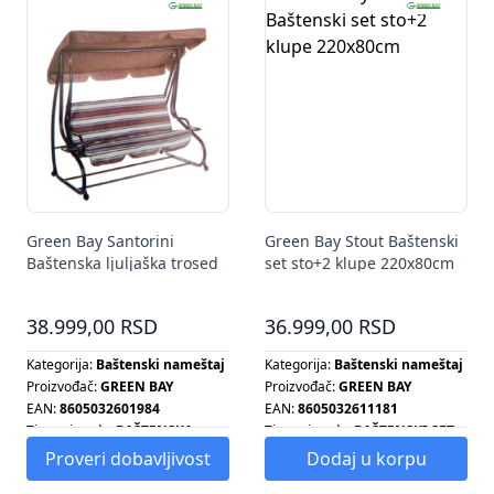
Green Bay Santorini
Green Bay Stout Baštenski
Baštenska ljuljaška trosed
set sto+2 klupe 220x80cm
38.999,00 RSD
36.999,00 RSD
Kategorija:
Baštenski nameštaj
Kategorija:
Baštenski nameštaj
Proizvođač:
GREEN BAY
Proizvođač:
GREEN BAY
EAN:
8605032601984
EAN:
8605032611181
Tip proizvoda:
BAŠTENSKA
Tip proizvoda:
BAŠTENSKI SET
LJULJAŠKA
Proveri dobavljivost
Dodaj u korpu