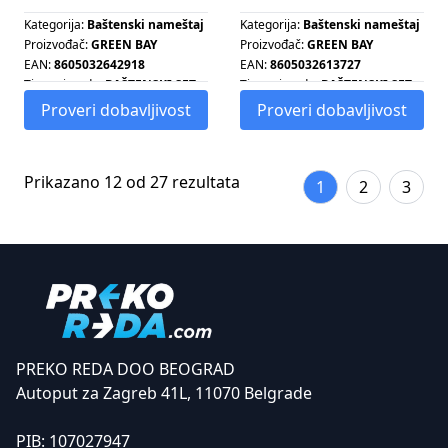
Kategorija:
Baštenski nameštaj
Kategorija:
Baštenski nameštaj
Proizvođač:
GREEN BAY
Proizvođač:
GREEN BAY
EAN:
8605032642918
EAN:
8605032613727
Tip proizvoda:
BAŠTENSKI SET
Tip proizvoda:
BAŠTENSKI SET
Proveri dobavljivost
Proveri dobavljivost
Prikazano 12 od 27 rezultata
1
2
3
PREKO REDA DOO BEOGRAD
Autoput za Zagreb 41L, 11070 Belgrade
PIB:
107027947