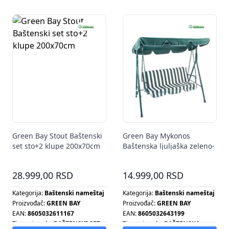
Green Bay Stout Baštenski
Green Bay Mykonos
set sto+2 klupe 200x70cm
Baštenska ljuljaška zeleno-
bela
28.999,00 RSD
14.999,00 RSD
Kategorija:
Baštenski nameštaj
Kategorija:
Baštenski nameštaj
Proizvođač:
GREEN BAY
Proizvođač:
GREEN BAY
EAN:
8605032611167
EAN:
8605032643199
Tip proizvoda:
BAŠTENSKI SET
Tip proizvoda:
BAŠTENSKA