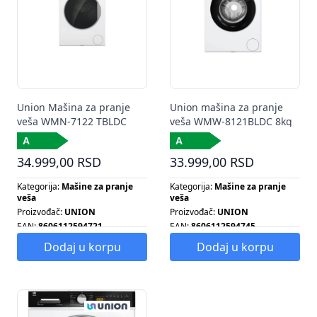
Union Mašina za pranje
Union mašina za pranje
veša WMN-7122 TBLDC
veša WMW-8121BLDC 8kg
34.999,00 RSD
33.999,00 RSD
Kategorija:
Mašine za pranje
Kategorija:
Mašine za pranje
veša
veša
Proizvođač:
UNION
Proizvođač:
UNION
EAN:
8606112594721
EAN:
8606112594745
Energetska klasa:
A
Energetska klasa:
A
Dodaj u korpu
Dodaj u korpu
Broj obrtaja centrifuge:
1200
Broj programa:
15
Broj programa:
15
Energetska klasa:
A
Energetska klasa:
A
Kapacitet:
8 KG
Kapacitet pranja:
7 KG
Kapacitet klima uređaja:
8 KG
Tip grejalice:
SAMOSTOJEĆA
Rezolucija: