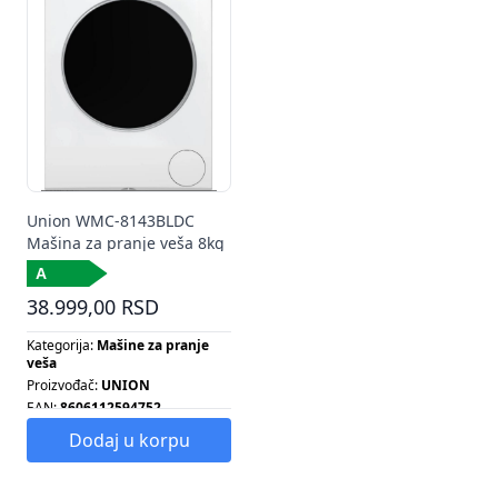
VEŠ MAŠINA SA PREDNJIM
Tip grejalice:
SAMOSTOJEĆA
PUNJENJEM
MAŠINA ZA PRANJE VEŠA
Tip radijatora:
SAMOSTOJEĆA
Tip radijatora:
SAMOSTOJEĆA
VEŠ MAŠINA SA PREDNJIM
MAŠINA ZA PRANJE VEŠA
PUNJENJEM
Tip šporeta:
SAMOSTOJEĆA
Tip šporeta:
SAMOSTOJEĆA VEŠ
MAŠINA ZA PRANJE VEŠA
MAŠINA SA PREDNJIM
Tip ventilatora:
SAMOSTOJEĆA
PUNJENJEM
MAŠINA ZA PRANJE VEŠA
Tip ventilatora:
SAMOSTOJEĆA
VEŠ MAŠINA SA PREDNJIM
PUNJENJEM
Union WMC-8143BLDC
Mašina za pranje veša 8kg
38.999,00 RSD
Kategorija:
Mašine za pranje
veša
Proizvođač:
UNION
EAN:
8606112594752
Energetska klasa:
A
Dodaj u korpu
Broj obrtaja centrifuge:
1400
Energetska klasa:
A
Kapacitet pranja:
8 KG