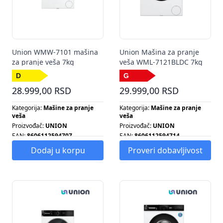
Union WMW-7101 mašina
Union Mašina za pranje
za pranje veša 7kg
veša WML-7121BLDC 7kg
28.999,00 RSD
29.999,00 RSD
Kategorija:
Mašine za pranje
Kategorija:
Mašine za pranje
veša
veša
Proizvođač:
UNION
Proizvođač:
UNION
EAN:
8606112594707
EAN:
8606112594714
Energetska klasa:
D
Energetska klasa:
G
Dodaj u korpu
Proveri dobavljivost
Rezolucija:
Broj obrtaja centrifuge:
1200
Broj programa:
15
Energetska klasa:
D
Kapacitet:
7 KG
Kapacitet klima uređaja:
7 KG
Kapacitet pranja:
7 KG