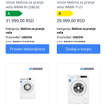
Union Mašina za pranje
Union Mašina za pranje
veša WMW-8122BLDC
veša WMW-7121
31.999,00 RSD
29.999,00 RSD
Kategorija:
Mašine za pranje
Kategorija:
Mašine za pranje
veša
veša
Proizvođač:
UNION
Proizvođač:
UNION
EAN:
8606112443746
EAN:
8606112443968
Energetska klasa:
A
Energetska klasa:
D
Proveri dobavljivost
Dodaj u korpu
Broj obrtaja centrifuge:
1200
Broj obrtaja centrifuge:
1200
Broj programa:
15
Broj programa:
15
Energetska klasa:
A
Energetska klasa:
D
Kapacitet pranja:
8 KG
Kapacitet pranja:
7 KG
Slim:
DA