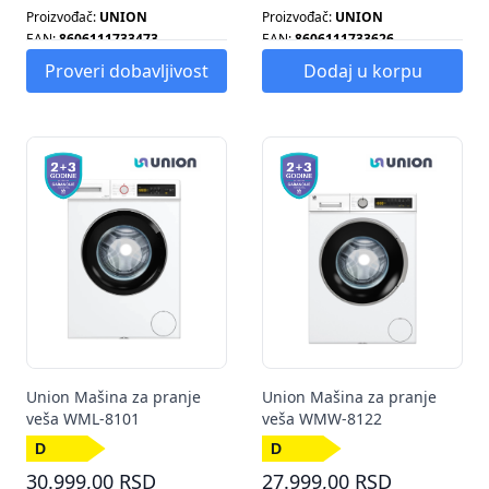
Proizvođač:
UNION
Proizvođač:
UNION
EAN:
8606111733473
EAN:
8606111733626
Energetska klasa:
D
Energetska klasa:
D
Proveri dobavljivost
Dodaj u korpu
Broj programa:
15
Broj obrtaja centrifuge:
1200
Energetska klasa:
D
Broj programa:
15
Kapacitet pranja:
7 KG
Energetska klasa:
D
Kapacitet pranja:
7 KG
Union Mašina za pranje
Union Mašina za pranje
veša WML-8101
veša WMW-8122
30.999,00 RSD
27.999,00 RSD