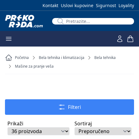
Kontakt
Uslovi kupovine
Sigurnost
Loyality
Početna
Bela tehnika i klimatizacija
Bela tehnika
Mašine za pranje veša
Filteri
Prikaži
Sortiraj