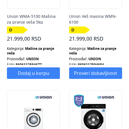
Union WMA-5100 Mašina
Union Veš masina WMN-
za pranje veša 5kg
6100
21.999,00 RSD
21.999,00 RSD
Kategorija:
Mašine za pranje
Kategorija:
Mašine za pranje
veša
veša
Proizvođač:
UNION
Proizvođač:
UNION
EAN:
8606112594677
EAN:
8606112594684
Energetska klasa:
D
Energetska klasa:
D
Dodaj u korpu
Proveri dobavljivost
Broj obrtaja centrifuge:
1000
Energetska klasa:
D
Energetska klasa:
D
Kapacitet pranja:
6 KG
Kapacitet pranja:
5 KG