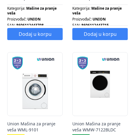
Kategorija:
Mašine za pranje
Kategorija:
Mašine za pranje
veša
veša
Proizvođač:
UNION
Proizvođač:
UNION
EAN:
8606112443708
EAN:
8606112443715
Energetska klasa:
D
Energetska klasa:
D
Dodaj u korpu
Dodaj u korpu
Broj obrtaja centrifuge:
1000
Broj obrtaja centrifuge:
1200
Broj programa:
15
Broj programa:
15
Energetska klasa:
D
Energetska klasa:
D
Kapacitet pranja:
8 KG
Kapacitet pranja:
8 KG
Union Mašina za pranje
Union Mašina za pranje
veša WML-9101
veša WMW-7122BLDC