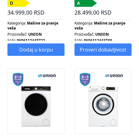
34.999,00 RSD
28.499,00 RSD
Kategorija:
Mašine za pranje
Kategorija:
Mašine za pranje
veša
veša
Proizvođač:
UNION
Proizvođač:
UNION
EAN:
8606112443722
EAN:
8606112443739
Energetska klasa:
D
Energetska klasa:
A
Dodaj u korpu
Proveri dobavljivost
Broj obrtaja centrifuge:
1000
Broj obrtaja centrifuge:
1200
Broj programa:
15
Broj programa:
15
Energetska klasa:
D
Energetska klasa:
A
Kapacitet pranja:
9 KG
Kapacitet pranja:
7 KG