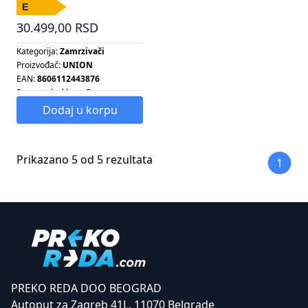
30.499,00 RSD
Kategorija:
Zamrzivači
Proizvođač:
UNION
EAN:
8606112443876
Energetska klasa:
E
Energetska klasa:
E
Dodaj u korpu
Kapacitet zamrzivača:
188 L
Sistem hlađenja:
STATIČNI
Tip zamrzivača:
VERTIKALNI
Prikazano 5 od 5 rezultata
1
PREKO REDA DOO BEOGRAD
Autoput za Zagreb 41L, 11070 Belgrade