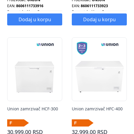
EAN:
8606111733916
EAN:
8606111733923
Energetska klasa:
F
Energetska klasa:
F
Energetska klasa:
F
Energetska klasa:
F
Dodaj u korpu
Dodaj u korpu
Kapacitet zamrzivača:
145 L
Kapacitet zamrzivača:
200 L
Sistem hlađenja:
STATIČNI
Tip zamrzivača:
HORIZONTALNI
Tip zamrzivača:
HORIZONTALNI
Union zamrzivač HCF-300
Union zamrzivač HFC-400
30.999,00 RSD
32.999,00 RSD