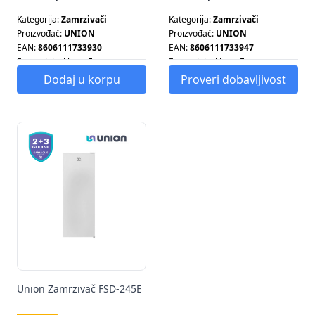
Kategorija:
Zamrzivači
Kategorija:
Zamrzivači
Proizvođač:
UNION
Proizvođač:
UNION
EAN:
8606111733930
EAN:
8606111733947
Energetska klasa:
F
Energetska klasa:
F
Energetska klasa:
F
Energetska klasa:
F
Dodaj u korpu
Proveri dobavljivost
Kapacitet zamrzivača:
287 L
Kapacitet zamrzivača:
380 L
Sistem hlađenja:
STATIČNI
Sistem hlađenja:
STATIČNI
Tip zamrzivača:
Tip zamrzivača:
HORIZONTALNI
HORIZONTALNI
Union Zamrzivač FSD-245E