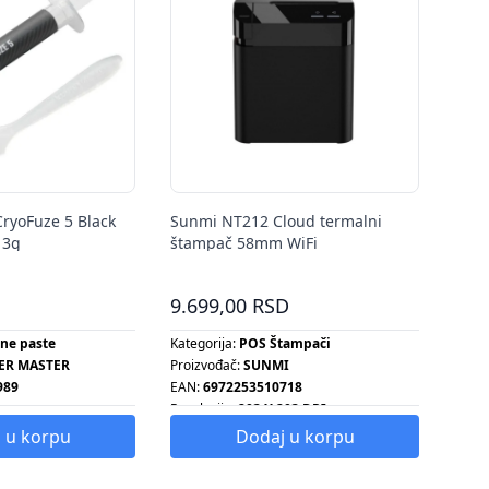
CryoFuze 5 Black
Sunmi NT212 Cloud termalni
 3g
štampač 58mm WiFi
9.699,00 RSD
ne paste
Kategorija:
POS Štampači
ER MASTER
Proizvođač:
SUNMI
989
EAN:
6972253510718
Rezolucija:
203 X 203 DPI
 u korpu
Dodaj u korpu