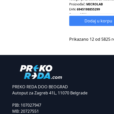
Proizvođač:
MICROLAB
EAN:
6945198855299
Snaga:
10W
Dodaj u korpu
Prikazano 12 od 5825 r
PREKO REDA DOO BEOGRAD
Autoput za Zagreb 41L, 11070 Belgrade
PIB:
107027947
MB:
20727551