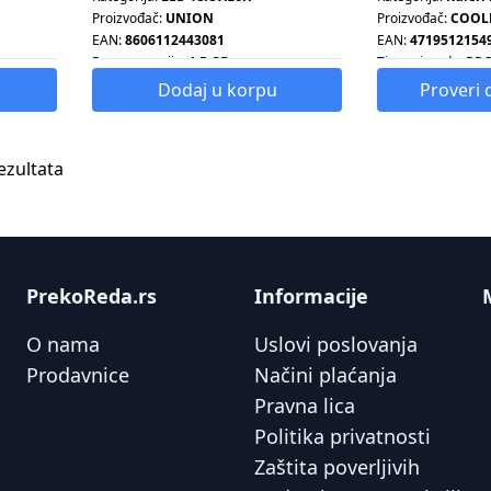
Proizvođač:
UNION
Proizvođač:
COOL
EAN:
8606112443081
EAN:
4719512154
Ram memorija:
1.5 GB
Tip proizvoda:
PR
HLADNJAK
Smart tv:
DA
Dodaj u korpu
Proveri 
Tip ventilatora:
P
ezultata
PrekoReda.rs
Informacije
O nama
Uslovi poslovanja
Prodavnice
Načini plaćanja
Pravna lica
Politika privatnosti
Zaštita poverljivih