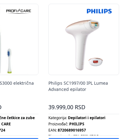
S3000 električna
Philips SC1997/00 IPL Lumea
Advanced epilator
D
39.999,00 RSD
ične četkice za zube
Kategorija:
Depilatori i epilatori
 CARE
Proizvođač:
PHILIPS
724
EAN:
8720689016957
Tip proizvoda:
IPL EPILATOR