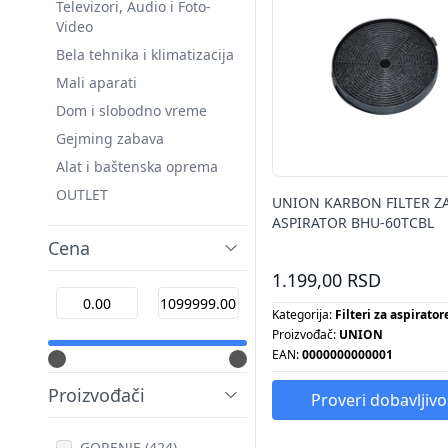
Televizori, Audio i Foto-
Video
Bela tehnika i klimatizacija
Mali aparati
Dom i slobodno vreme
Gejming zabava
Alat i baštenska oprema
OUTLET
UNION KARBON FILTER Z
ASPIRATOR BHU-60TCBL
Cena
1.199,00 RSD
Kategorija:
Filteri za aspirator
Proizvođač:
UNION
EAN:
0000000000001
Proizvođači
Proveri dobavljivo
GORENJE (424)