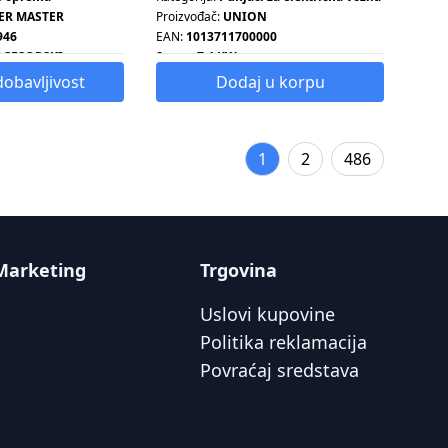
ER MASTER
Proizvođač:
UNION
946
EAN:
1013711700000
OCESORSKI
Snaga:
7.4 KW
dobavljivost
Dodaj u korpu
WM
1
2
486
Marketing
Trgovina
Uslovi kupovine
Politika reklamacija
Povraćaj sredstava