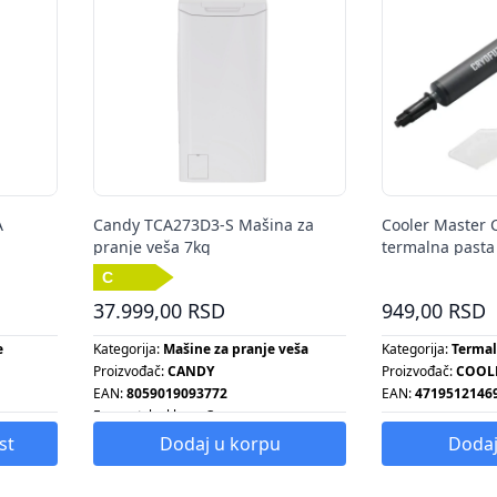
A
Candy TCA273D3-S Mašina za
Cooler Master 
pranje veša 7kg
termalna pasta
37.999,00 RSD
949,00 RSD
e
Kategorija:
Mašine za pranje veša
Kategorija:
Termal
Proizvođač:
CANDY
Proizvođač:
COOL
EAN:
8059019093772
EAN:
4719512146
Energetska klasa:
C
Broj obrtaja centrifuge:
1200
st
Dodaj u korpu
Dodaj
Energetska klasa:
C
Kapacitet pranja:
7 KG