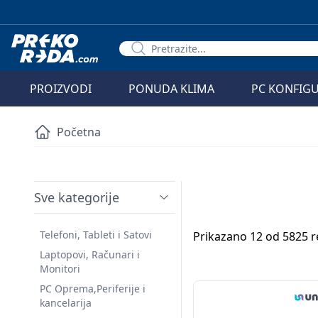
PROIZVODI
PONUDA KLIMA
PC KONFIG
Početna
Sve kategorije
Telefoni, Tableti i Satovi
Prikazano 12 od 5825 r
Laptopovi, Računari i
Monitori
PC Oprema,Periferije i
kancelarija