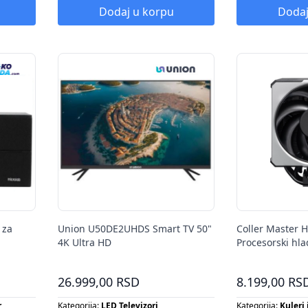
Tip radijatora:
SET OPREME
Dodaj u korpu
Dodaj
Tip šporeta:
SET OPREME
Tip ventilatora:
SET OPREME
 za
Union U50DE2UHDS Smart TV 50"
Coller Master 
4K Ultra HD
Procesorski hl
225PK-R1
26.999,00 RSD
8.199,00 RS
r
Kategorija:
LED Televizori
Kategorija:
Kuleri