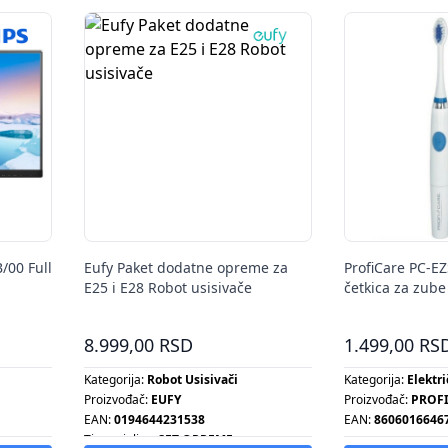
/00 Full
Eufy Paket dodatne opreme za
ProfiCare PC-EZ
E25 i E28 Robot usisivače
četkica za zube
8.999,00 RSD
1.499,00 RS
Kategorija:
Robot Usisivači
Kategorija:
Elektr
Proizvođač:
EUFY
Proizvođač:
PROFI
EAN:
0194644231538
EAN:
8606016646
Tip grejalice:
SET OPREME