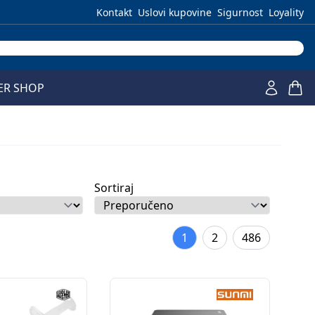
Kontakt
Uslovi kupovine
Sigurnost
Loyality
ER SHOP
Sortiraj
1
2
486