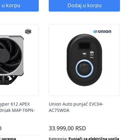
 u korpu
Dodaj u korpu
Hyper 612 APEX
Union Auto punjač EVC04-
adnjak MAP-T6PN-
AC7SWDA
D
33.999,00 RSD
 i oprema
Kategorija:
Punjači za električna vozila