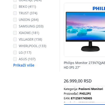
BEKO (411)
TRUST (374)
UNION (264)
SAMSUNG (203)
XIAOMI (181)
VILLAGER (158)
WHIRLPOOL (133)
LG (117)
ASUS (107)
Philips Monitor 273V7QJAB
Prikaži više
HD IPS 27"
26.999,00 RSD
Kategorija:
Poslovni Monitori
Proizvođač:
PHILIPS
EAN:
8712581745905
Rezolucija:
1920 X 1080