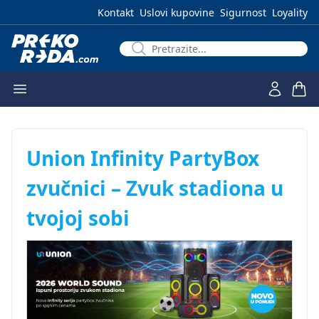
Kontakt
Uslovi kupovine
Sigurnost
Loyality
Union Infinity PartyBox
zvučnici – Zvuk stadiona u
tvojoj sobi