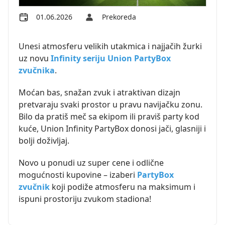
01.06.2026
Prekoreda
Unesi atmosferu velikih utakmica i najjačih žurki
uz novu
Infinity seriju Union PartyBox
zvučnika
.
Moćan bas, snažan zvuk i atraktivan dizajn
pretvaraju svaki prostor u pravu navijačku zonu.
Bilo da pratiš meč sa ekipom ili praviš party kod
kuće, Union Infinity PartyBox donosi jači, glasniji i
bolji doživljaj.
Novo u ponudi uz super cene i odlične
mogućnosti kupovine – izaberi
PartyBox
zvučnik
koji podiže atmosferu na maksimum i
ispuni prostoriju zvukom stadiona!