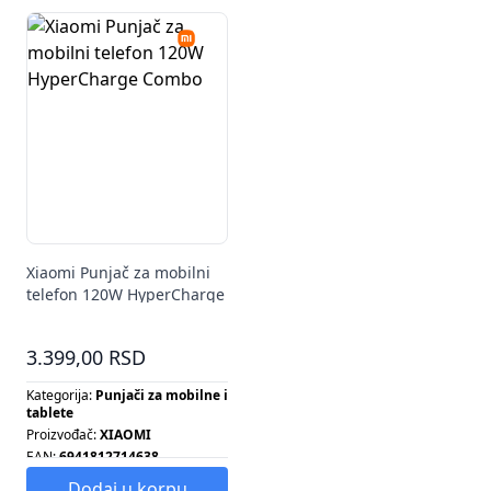
Xiaomi Punjač za mobilni
telefon 120W HyperCharge
Combo
3.399,00 RSD
Kategorija:
Punjači za mobilne i
tablete
Proizvođač:
XIAOMI
EAN:
6941812714638
Dodaj u korpu