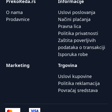
PrekoReda.rs
Informacije
O nama
Uslovi poslovanja
Prodavnice
Načini plaćanja
Pravna lica
Politika privatnosti
Zaštita poverljivih
podataka o transakciji
Isporuka robe
Marketing
Trgovina
Uslovi kupovine
Politika reklamacija
Povraćaj sredstava