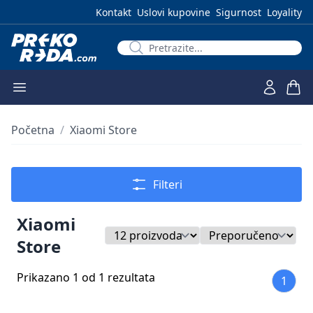
Kontakt
Uslovi kupovine
Sigurnost
Loyality
Početna
/
Xiaomi Store
Filteri
Xiaomi
Store
Prikazano 1 od 1 rezultata
1