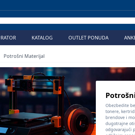
URATOR
KATALOG
OUTLET PONUDA
ANK
Potrošni Materijal
Potrošni
Obezbedite be
tonere, kertrid
brendove i mod
dugotrajne ot
odgovarajući p