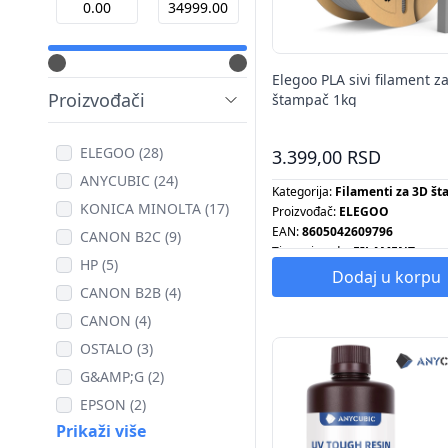
Elegoo PLA sivi filament z
Proizvođači
štampač 1kg
ELEGOO (28)
3.399,00 RSD
ANYCUBIC (24)
Kategorija:
Filamenti za 3D š
KONICA MINOLTA (17)
Proizvođač:
ELEGOO
EAN:
8605042609796
CANON B2C (9)
Tip proizvoda:
FILAMENT
HP (5)
Dodaj u korpu
CANON B2B (4)
CANON (4)
OSTALO (3)
G&AMP;G (2)
EPSON (2)
Prikaži više