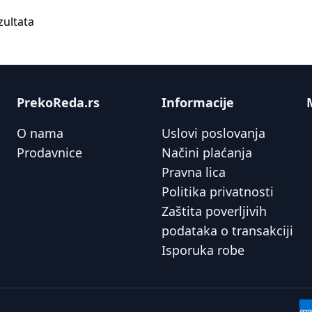
zultata
PrekoReda.rs
Informacije
O nama
Uslovi poslovanja
Prodavnice
Načini plaćanja
Pravna lica
Politika privatnosti
Zaštita poverljivih
podataka o transakciji
Isporuka robe