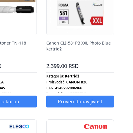
 toner TN-118
Canon CLI-581PB XXL Photo Blue
kertridž
D
2.399,00 RSD
Kategorija:
Kertridž
CA
Proizvođač:
CANON B2C
345
EAN:
4549292086966
:
CRNA
Tip grejalice:
KERTRIDŽ
12000 STR
Tip radijatora:
KERTRIDŽ
 u korpu
Proveri dobavljivost
Tip šporeta:
KERTRIDŽ
Tip ventilatora:
KERTRIDŽ