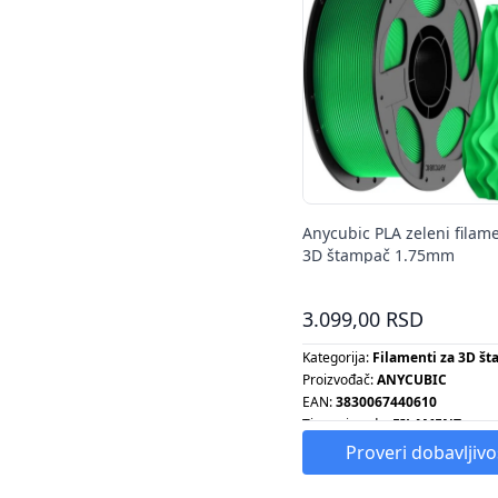
Anycubic PLA zeleni filam
3D štampač 1.75mm
3.099,00 RSD
Kategorija:
Filamenti za 3D š
Proizvođač:
ANYCUBIC
EAN:
3830067440610
Tip proizvoda:
FILAMENT
Proveri dobavljivo