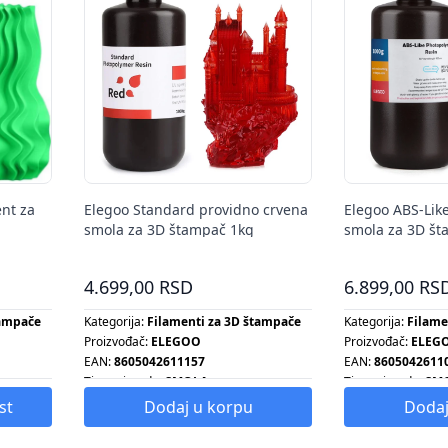
ent za
Elegoo Standard providno crvena
Elegoo ABS-Lik
smola za 3D štampač 1kg
smola za 3D št
4.699,00 RSD
6.899,00 RS
tampače
Kategorija:
Filamenti za 3D štampače
Kategorija:
Filame
Proizvođač:
ELEGOO
Proizvođač:
ELEG
EAN:
8605042611157
EAN:
8605042611
Tip proizvoda:
SMOLA
Tip proizvoda:
SM
st
Dodaj u korpu
Dodaj