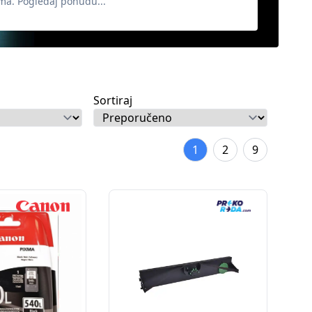
ma. Pogledaj ponudu...
Sortiraj
1
2
9