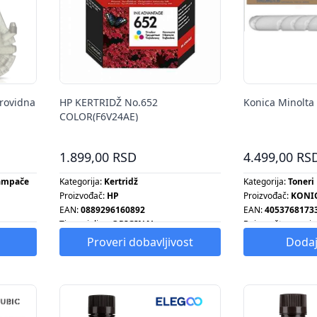
providna
HP KERTRIDŽ No.652
Konica Minolta
COLOR(F6V24AE)
1.899,00 RSD
4.499,00 RS
tampače
Kategorija:
Kertridž
Kategorija:
Toneri
Proizvođač:
HP
Proizvođač:
KONI
EAN:
0889296160892
EAN:
4053768173
Tip grejalice:
ORIGINAL
Boje za štampanje
Tip radijatora:
ORIGINAL
Kapacitet tonera:
Proveri dobavljivost
Dodaj
Tip šporeta:
ORIGINAL
Tip ventilatora:
ORIGINAL