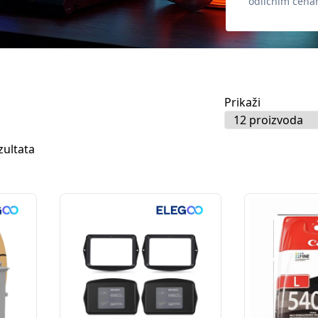
odličnim cena
Prikaži
zultata