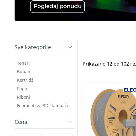
Sve kategorije
Toneri
Prikazano 12 od 102 re
Bubanj
Kertridž
Papir
Riboni
Filamenti za 3D štampače
Cena