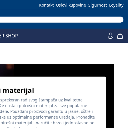
Kontakt
Uslovi kupovine
Sigurnost
Loyality
ER SHOP
 materijal
sprekoran rad svog štampača uz kvalitetne
že i ostali potrošni materijal za sve popularne
ele. Pouzdani proizvodi garantuju jasne, oštre i
iske uz optimalne performanse uređaja. Pronađite
otrošni materijal i naručite brzo i jednostavno po