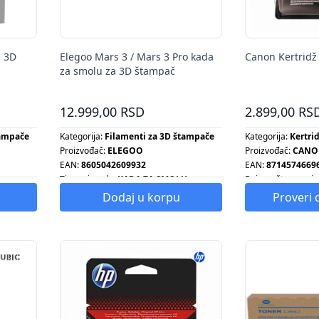
a 3D
Elegoo Mars 3 / Mars 3 Pro kada
Canon Kertridž
za smolu za 3D štampač
12.999,00 RSD
2.899,00 RS
tampače
Kategorija:
Filamenti za 3D štampače
Kategorija:
Kertri
Proizvođač:
ELEGOO
Proizvođač:
CANO
EAN:
8605042609932
EAN:
8714574669
Tip proizvoda:
KADA ZA SMOLU
Boje za štampanje
Kapacitet kertridž
Dodaj u korpu
Proveri 