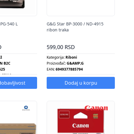
 PG-540 L
G&G Star BP-3000 / ND-4915
ribon traka
D
599,00 RSD
dž
Kategorija:
Riboni
N B2C
Proizvođač:
G&AMP;G
625
EAN:
6949377885794
:
CRNA
a:
300 STR
dobavljivost
Dodaj u korpu