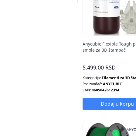
Anycubic Flexible Tough 
smola za 3D štampač
5.499,00 RSD
Kategorija:
Filamenti za 3D š
Proizvođač:
ANYCUBIC
EAN:
8605042612314
Tip proizvoda:
SMOLA
Dodaj u korpu