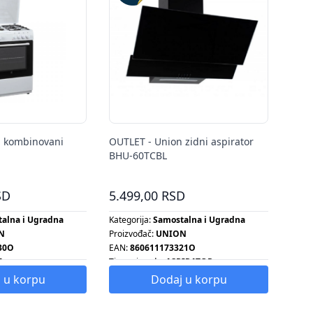
n kombinovani
OUTLET - Union zidni aspirator
BHU-60TCBL
SD
5.499,00 RSD
alna i Ugradna
Kategorija:
Samostalna i Ugradna
N
Proizvođač:
UNION
30O
EAN:
860611173321O
A
Tip proizvoda:
ASPIRATOR
KTRIČNI ŠPORET
 u korpu
Dodaj u korpu