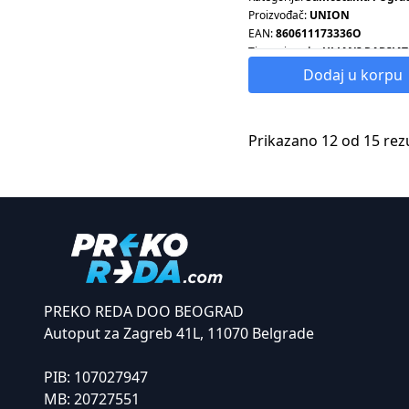
Proizvođač:
UNION
EAN:
860611173336O
Tip proizvoda:
ULJANI RADIJA
Dodaj u korpu
Prikazano 12 od 15 rez
PREKO REDA DOO BEOGRAD
Autoput za Zagreb 41L, 11070 Belgrade
PIB:
107027947
MB:
20727551