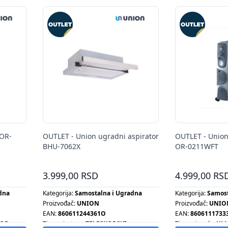
 OR-
OUTLET - Union ugradni aspirator
OUTLET - Union 
BHU-7062X
OR-0211WFT
3.999,00 RSD
4.999,00 RS
dna
Kategorija:
Samostalna i Ugradna
Kategorija:
Samost
Proizvođač:
UNION
Proizvođač:
UNIO
EAN:
860611244361O
EAN:
8606111733
TOR
Tip aspiratora:
TELESKOPSKI
Tip proizvoda:
ULJ