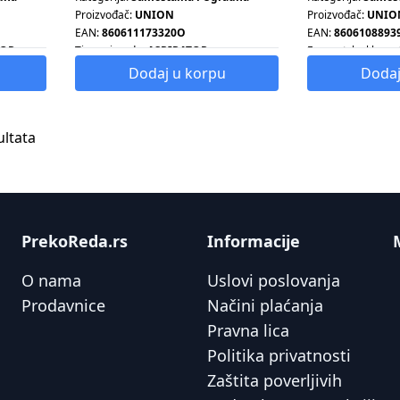
Proizvođač:
UNION
Proizvođač:
UNIO
EAN:
860611173320O
EAN:
8606108893
TOR
Tip proizvoda:
ASPIRATOR
Energetska klasa:
Tip proizvoda:
UG
Dodaj u korpu
Dodaj
ultata
PrekoReda.rs
Informacije
O nama
Uslovi poslovanja
Prodavnice
Načini plaćanja
Pravna lica
Politika privatnosti
Zaštita poverljivih