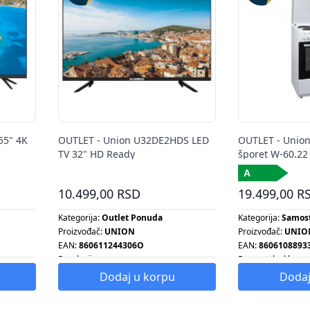
55" 4K
OUTLET - Union U32DE2HDS LED
OUTLET - Unio
TV 32" HD Ready
šporet W-60.22
10.499,00 RSD
19.499,00 R
Kategorija:
Outlet Ponuda
Kategorija:
Samost
Proizvođač:
UNION
Proizvođač:
UNIO
EAN:
860611244306O
EAN:
8606108893
Rezolucija:
Energetska klasa:
Tip proizvoda:
TELEVIZOR
Tip proizvoda:
ELE
Dodaj u korpu
Dodaj