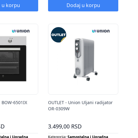
 u korpu
Dodaj u korpu
n BOW-6501IX
OUTLET - Union Uljani radijator
OR-0309W
SD
3.499,00 RSD
alna i Ugradna
Kategorija:
Samostalna i Ugradna