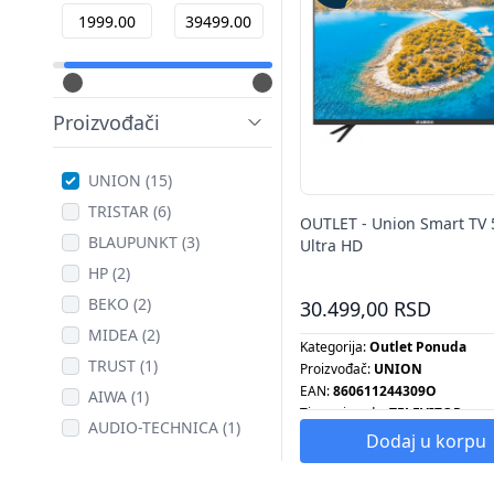
Proizvođači
UNION (15)
TRISTAR (6)
OUTLET - Union Smart TV 
BLAUPUNKT (3)
Ultra HD
HP (2)
BEKO (2)
30.499,00 RSD
MIDEA (2)
Kategorija:
Outlet Ponuda
TRUST (1)
Proizvođač:
UNION
EAN:
860611244309O
AIWA (1)
Tip proizvoda:
TELEVIZOR
AUDIO-TECHNICA (1)
Dodaj u korpu