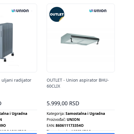
uljani radijator
OUTLET - Union aspirator BHU-
60CLIX
D
5.999,00 RSD
alna i Ugradna
Kategorija:
Samostalna i Ugradna
N
Proizvođač:
UNION
39O
EAN:
860611173354O
ANI RADIJATOR
Tip proizvoda:
ASPIRATOR