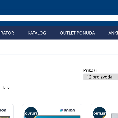
URATOR
KATALOG
OUTLET PONUDA
ANK
Prikaži
ultata