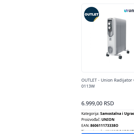
OUTLET - Union Radijator
0113W
6.999,00 RSD
Kategorija:
Samostalna i Ugra
Proizvođač:
UNION
EAN:
860611173338O
Tip proizvoda:
ULJANI RADIJA