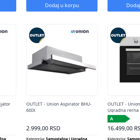
Tip proizvoda:
ASPIRATOR
Dodaj u korpu
Dodaj
jator
OUTLET - Union Aspirator BHU-
OUTLET - Unio
60IX
Ugradna rerna
2.999,00 RSD
16.499,00 R
dna
Kategorija:
Samostalna i Ugradna
Kategorija:
Samost