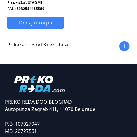
Proizvođač:
XIAOMI
EAN:
6932554485580
Dodaj u korpu
Prikazano 3 od 3 rezultata
1
PREKO REDA DOO BEOGRAD
Autoput za Zagreb 41L, 11070 Belgrade
PIB:
107027947
MB:
20727551