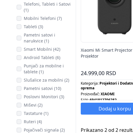
Telefoni, Tableti i Satovi
(1)
Mobilni Telefoni (7)
Tableti (3)
Pametni satovi i
narukvice (1)
Smart Mobilni (42)
Xiaomi Mi Smart Projector
Projektor
Android Tableti (6)
Punjači za mobilne i
tablete (1)
24.999,00 RSD
Slušalice za mobilni (2)
Kategorija:
Projektori i Dodat
Pametni satovi (10)
oprema
Proizvođač:
XIAOMI
Poslovni Monitori (3)
EAN:
6941812706282
Miševi (2)
Dodaj u korpu
Tastature (1)
Ruteri (4)
Prikazano 2 od 2 rezult
Pojačivači signala (2)