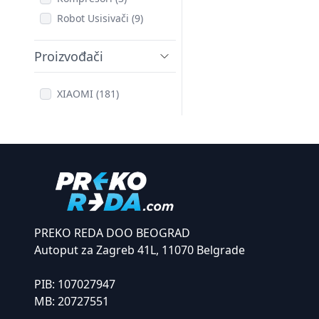
Robot Usisivači (9)
Proizvođači
XIAOMI (181)
PREKO REDA DOO BEOGRAD
Autoput za Zagreb 41L, 11070 Belgrade
PIB:
107027947
MB:
20727551