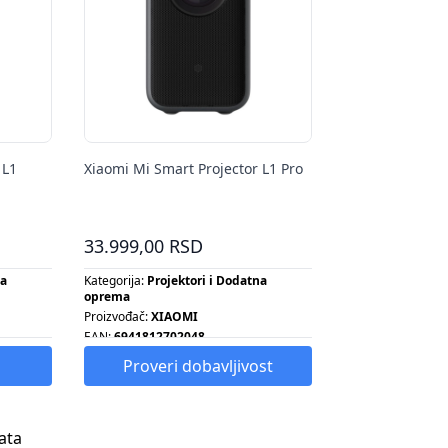
 L1
Xiaomi Mi Smart Projector L1 Pro
33.999,00 RSD
na
Kategorija:
Projektori i Dodatna
oprema
Proizvođač:
XIAOMI
EAN:
6941812702048
Proveri dobavljivost
ata