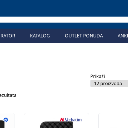
URATOR
KATALOG
OUTLET PONUDA
ANK
Prikaži
ezultata