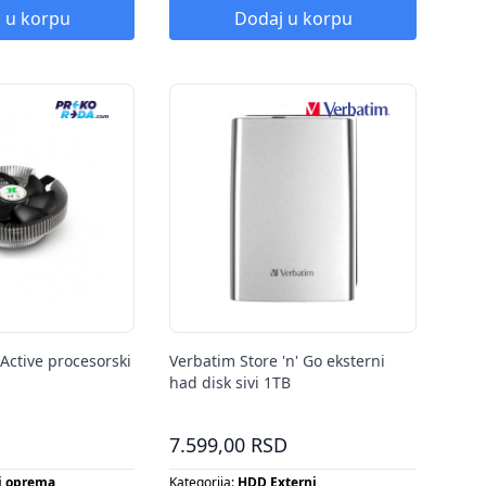
CROSDXC
Tip grejalice:
PUNJIVA BATERIJA
 u korpu
Dodaj u korpu
Tip radijatora:
PUNJIVA BATERIJA
Tip šporeta:
PUNJIVA BATERIJA
Tip ventilatora:
PUNJIVA BATERIJA
Active procesorski
Verbatim Store 'n' Go eksterni
had disk sivi 1TB
7.599,00 RSD
 i oprema
Kategorija:
HDD Externi