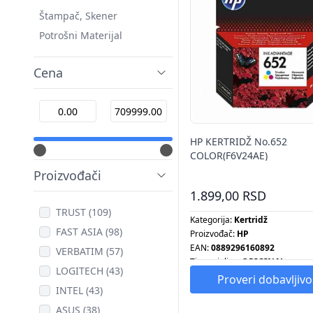
Štampač, Skener
Potrošni Materijal
Cena
HP KERTRIDŽ No.652
COLOR(F6V24AE)
Proizvođači
1.899,00 RSD
TRUST (109)
Kategorija:
Kertridž
FAST ASIA (98)
Proizvođač:
HP
EAN:
0889296160892
VERBATIM (57)
Tip grejalice:
ORIGINAL
LOGITECH (43)
Tip radijatora:
ORIGINAL
Proveri dobavljivo
INTEL (43)
Tip šporeta:
ORIGINAL
Tip ventilatora:
ORIGINAL
ASUS (38)