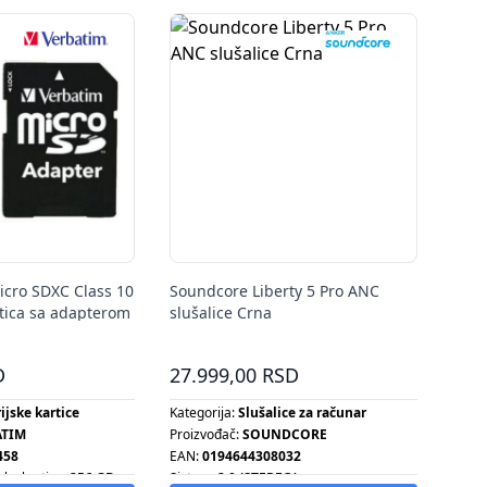
icro SDXC Class 10
Soundcore Liberty 5 Pro ANC
tica sa adapterom
slušalice Crna
D
27.999,00 RSD
jske kartice
Kategorija:
Slušalice za računar
ATIM
Proizvođač:
SOUNDCORE
458
EAN:
0194644308032
ske kartice:
256 GB
Sistem:
2.0 (STEREO)