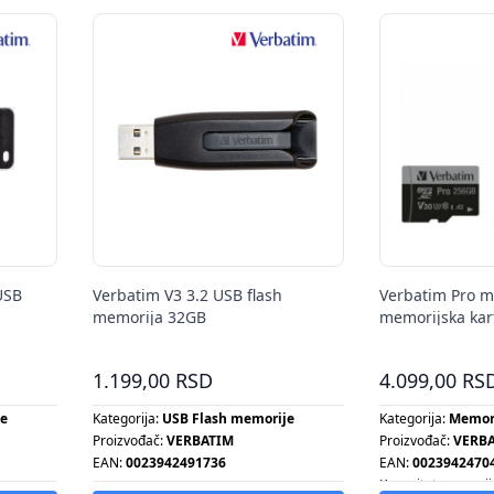
USB
Verbatim V3 3.2 USB flash
Verbatim Pro m
memorija 32GB
memorijska kar
256GB
1.199,00 RSD
4.099,00 RS
je
Kategorija:
USB Flash memorije
Kategorija:
Memori
Proizvođač:
VERBATIM
Proizvođač:
VERB
EAN:
0023942491736
EAN:
0023942470
Kapacitet memorij