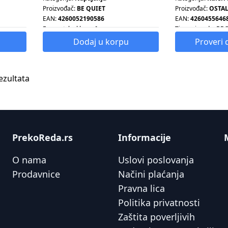
Proizvođač:
BE QUIET
Proizvođač:
OSTA
EAN:
4260052190586
EAN:
4260455646
Energetska klasa:
A
Tip proizvoda:
PR
HLADNJAK
Snaga:
850 W
Dodaj u korpu
Proveri 
ezultata
PrekoReda.rs
Informacije
O nama
Uslovi poslovanja
Prodavnice
Načini plaćanja
Pravna lica
Politika privatnosti
Zaštita poverljivih