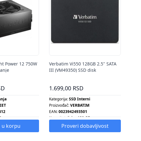
ght Power 12 750W
Verbatim Vi550 128GB 2.5" SATA
anje
III (VM49350) SSD disk
SD
1.699,00 RSD
anja
Kategorija:
SSD Interni
IET
Proizvođač:
VERBATIM
412
EAN:
0023942493501
A
Kapacitet diska:
128 GB
 u korpu
Proveri dobavljivost