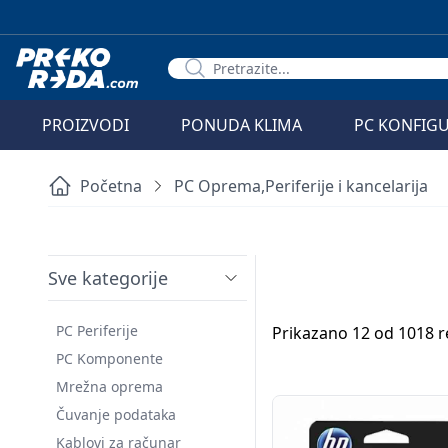
PROIZVODI
PONUDA KLIMA
PC KONFIG
Početna
PC Oprema,Periferije i kancelarija
Sve kategorije
PC Periferije
Prikazano 12 od 1018 r
PC Komponente
Mrežna oprema
Čuvanje podataka
Kablovi za računar