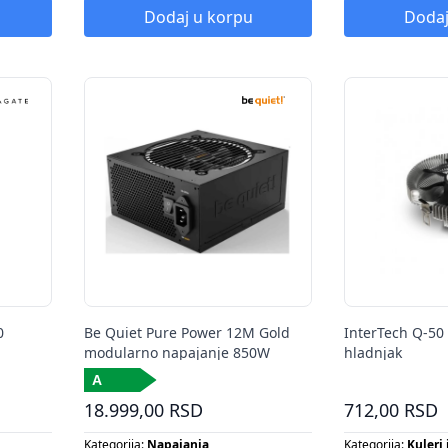
Tip fleš kartice:
MI
Dodaj u korpu
Dodaj
0
Be Quiet Pure Power 12M Gold
InterTech Q-50 
modularno napajanje 850W
hladnjak
18.999,00 RSD
712,00 RSD
Kategorija:
Napajanja
Kategorija:
Kuleri