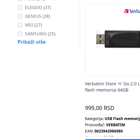
ELEGOO (37)
GENIUS (28)
MSI (27)
SAMSUNG (25)
Prikaži više
Verbatim Store 'n' Go 2.0 
flash memorija 64GB
999,00 RSD
Kategorija:
USB Flash memori
Proizvođač:
VERBATIM
EAN:
0023942986980
Kapacitet:
64 GB