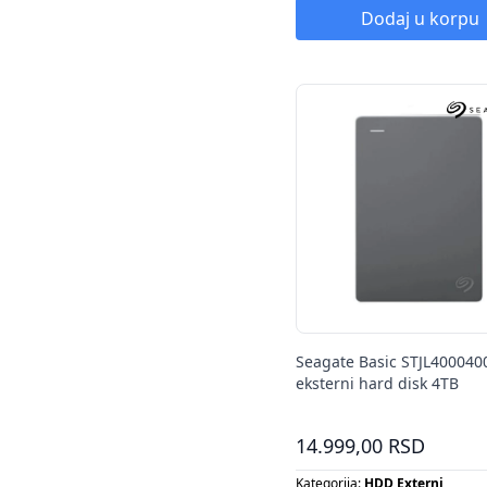
Kapacitet klima uređaja:
64 GB
Dodaj u korpu
Seagate Basic STJL400040
eksterni hard disk 4TB
14.999,00 RSD
Kategorija:
HDD Externi