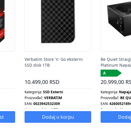
Verbatim Store 'n' Go eksterni
Be Quiet Strai
SSD disk 1TB
Platinum Napaj
10.499,00 RSD
20.999,00 R
Kategorija:
SSD Externi
Kategorija:
Napaj
Proizvođač:
VERBATIM
Proizvođač:
BE QU
EAN:
0023942532309
EAN:
4260052189
Kapacitet diska:
1 TB
Energetska klasa:
Snaga:
750 W
st
Dodaj u korpu
Dodaj