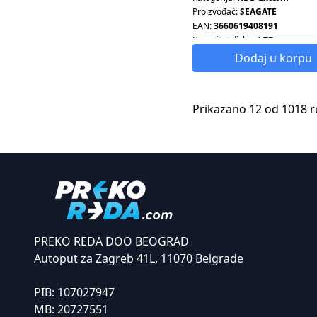
Proizvođač:
SEAGATE
EAN:
3660619408191
Kapacitet diska:
4 TB
Dodaj u korpu
Prikazano 12 od 1018 r
PREKO REDA DOO BEOGRAD
Autoput za Zagreb 41L, 11070 Belgrade
PIB:
107027947
MB:
20727551