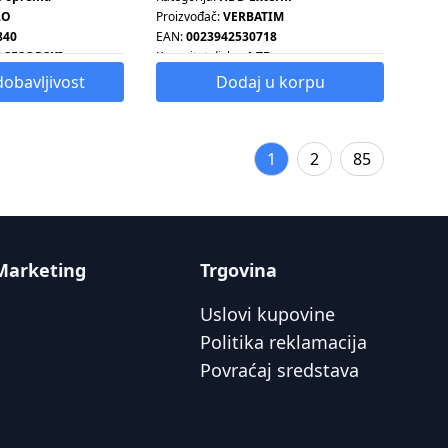
LO
Proizvođač:
VERBATIM
840
EAN:
0023942530718
OCESORSKI
Kapacitet diska:
1 TB
dobavljivost
Dodaj u korpu
1
2
85
Marketing
Trgovina
Uslovi kupovine
Politika reklamacija
Povraćaj sredstava