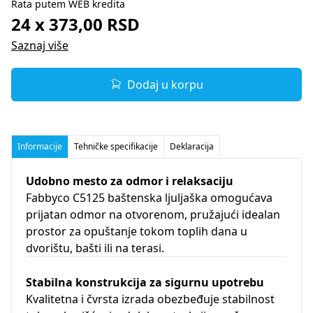
Rata putem WEB kredita
24 x 373,00 RSD
Saznaj više
Dodaj u korpu
Informacije
Tehničke specifikacije
Deklaracija
Udobno mesto za odmor i relaksaciju
Fabbyco C5125 baštenska ljuljaška omogućava
prijatan odmor na otvorenom, pružajući idealan
prostor za opuštanje tokom toplih dana u
dvorištu, bašti ili na terasi.
Stabilna konstrukcija za sigurnu upotrebu
Kvalitetna i čvrsta izrada obezbeđuje stabilnost