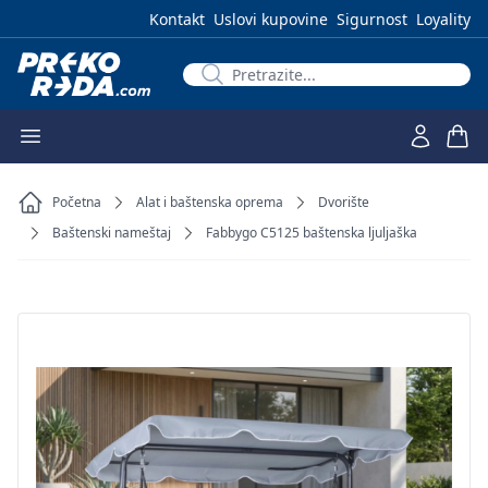
Kontakt
Uslovi kupovine
Sigurnost
Loyality
Početna
Alat i baštenska oprema
Dvorište
Baštenski nameštaj
Fabbygo C5125 baštenska ljuljaška