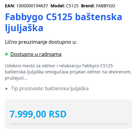
EAN:
1000000194637
Model:
C5125
Brend:
FABBYGO
Fabbygo C5125 baštenska
ljuljaška
Lično preuzimanje dostupno u:
Dostupno u radnjama
Udobno mesto za odmor i relaksaciju Fabbyco C5125
baštenska ljuljaška omogućava prijatan odmor na otvorenom,
pružajući...
Tip proizvoda: baštenska ljuljaška
7.999,00 RSD