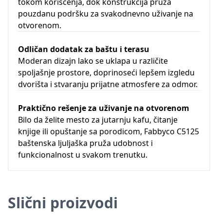
tokom korišćenja, dok konstrukcija pruža
pouzdanu podršku za svakodnevno uživanje na
otvorenom.
Odličan dodatak za baštu i terasu
Moderan dizajn lako se uklapa u različite
spoljašnje prostore, doprinoseći lepšem izgledu
dvorišta i stvaranju prijatne atmosfere za odmor.
Praktično rešenje za uživanje na otvorenom
Bilo da želite mesto za jutarnju kafu, čitanje
knjige ili opuštanje sa porodicom, Fabbyco C5125
baštenska ljuljaška pruža udobnost i
funkcionalnost u svakom trenutku.
Slični proizvodi