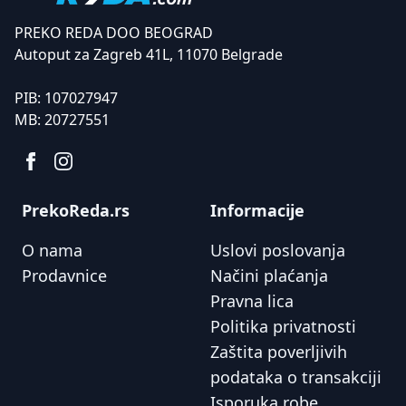
PREKO REDA DOO BEOGRAD
Autoput za Zagreb 41L, 11070 Belgrade
PIB:
107027947
MB:
20727551
PrekoReda.rs
Informacije
O nama
Uslovi poslovanja
Prodavnice
Načini plaćanja
Pravna lica
Politika privatnosti
Zaštita poverljivih
podataka o transakciji
Isporuka robe