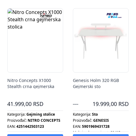
Nitro Concepts X1000
Genesis Holm 320 RGB
Stealth crna gejmerska
Gejmerski sto
stolica
41.999,00 RSD
---
19.999,00 RSD
Kategorija:
Gejming stolice
Kategorija:
Sto
Proizvođač:
NITRO CONCEPTS
Proizvođač:
GENESIS
EAN:
4251442503123
EAN:
5901969431728
Maksimalna nosivost:
60 KG