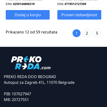
EAN:
4250144800219
EAN:
4719512127209
Dodaj u korpu
Proveri dobavljivost
Prikazano 12 od 59 rezultata
1
2
5
PREKO REDA DOO BEOGRAD
Autoput za Zagreb 41L, 11070 Belgrade
PIB:
107027947
MB:
20727551