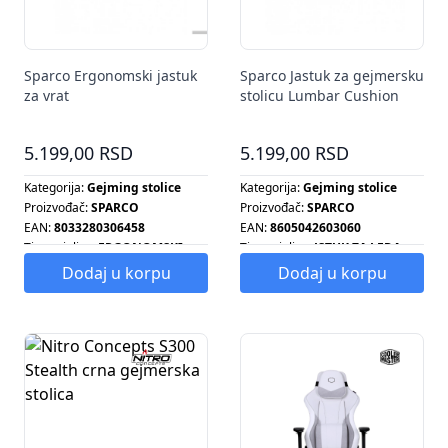
Sparco Ergonomski jastuk
Sparco Jastuk za gejmersku
za vrat
stolicu Lumbar Cushion
5.199,00 RSD
5.199,00 RSD
Kategorija:
Gejming stolice
Kategorija:
Gejming stolice
Proizvođač:
SPARCO
Proizvođač:
SPARCO
EAN:
8033280306458
EAN:
8605042603060
Tip grejalice:
ERGONOMSKI
Tip grejalice:
JSTUK ZA LEĐA
JASTUK
Tip radijatora:
JSTUK ZA LEĐA
Dodaj u korpu
Dodaj u korpu
Tip radijatora:
ERGONOMSKI
Tip šporeta:
JSTUK ZA LEĐA
JASTUK
Tip ventilatora:
JSTUK ZA LEĐA
Tip šporeta:
ERGONOMSKI
JASTUK
Tip ventilatora:
ERGONOMSKI
JASTUK