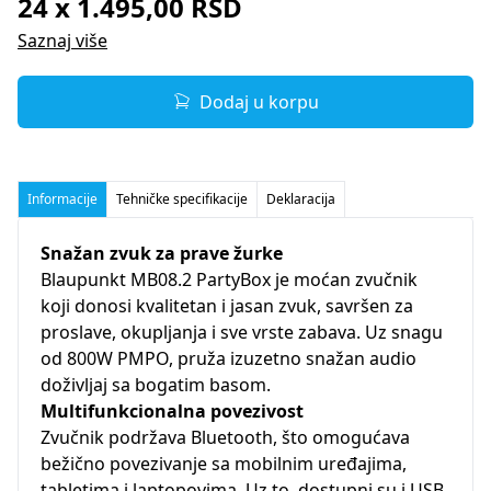
24 x 1.495,00 RSD
Saznaj više
Dodaj u korpu
Informacije
Tehničke specifikacije
Deklaracija
Snažan zvuk za prave žurke
Blaupunkt MB08.2 PartyBox je moćan zvučnik
koji donosi kvalitetan i jasan zvuk, savršen za
proslave, okupljanja i sve vrste zabava. Uz snagu
od 800W PMPO, pruža izuzetno snažan audio
doživljaj sa bogatim basom.
Multifunkcionalna povezivost
Zvučnik podržava Bluetooth, što omogućava
bežično povezivanje sa mobilnim uređajima,
tabletima i laptopovima. Uz to, dostupni su i USB