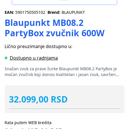
EAN:
5901750505102
Brend:
BLAUPUNKT
Blaupunkt MB08.2
PartyBox zvučnik 600W
Lično preuzimanje dostupno u:
Dostupno u radnjama
Snažan zvuk za prave žurke Blaupunkt MB08.2 PartyBox je
moćan zvučnik koji donosi kvalitetan i jasan zvuk, savršen...
32.099,00 RSD
Rata putem WEB kredita