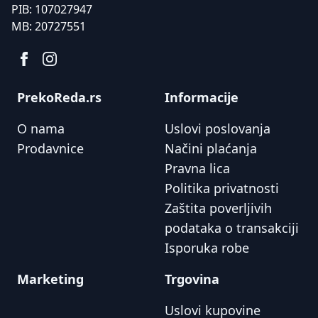
PIB:
107027947
MB:
20727551
PrekoReda.rs
Informacije
O nama
Uslovi poslovanja
Prodavnice
Načini plaćanja
Pravna lica
Politika privatnosti
Zaštita poverljivih
podataka o transakciji
Isporuka robe
Marketing
Trgovina
Uslovi kupovine