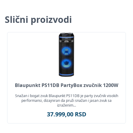
Slični proizvodi
Blaupunkt PS11DB PartyBox zvučnik 1200W
Snažan i bogat zvuk Blaupunkt PS11DB je party zvučnik visokih
performansi, dizajniran da pruži snažan i jasan zvuk sa
izraženim...
37.999,00 RSD