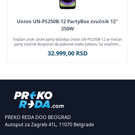
Union UN-PS250B-12 PartyBox zvučnik 12"
250W
Snažan zvuk i pravi party doživljaj Union UN-PS250B-12 je moćan
party zvučnik dizajniran da pokrene svaku zabavu. Sa snažnim...
32.999,00 RSD
PREKO REDA DOO BEOGRAD
Autoput za Zagreb 41L, 11070 Belgrade