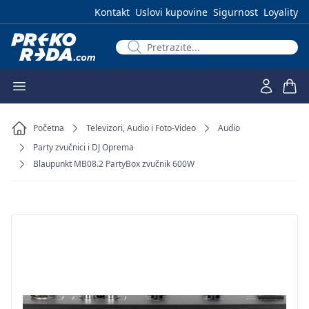
Kontakt
Uslovi kupovine
Sigurnost
Loyality
Početna
Televizori, Audio i Foto-Video
Audio
Party zvučnici i DJ Oprema
Blaupunkt MB08.2 PartyBox zvučnik 600W