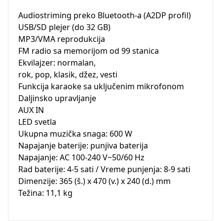
Audiostriming preko Bluetooth-a (A2DP profil)
USB/SD plejer (do 32 GB)
MP3/VMA reprodukcija
FM radio sa memorijom od 99 stanica
Ekvilajzer: normalan,
rok, pop, klasik, džez, vesti
Funkcija karaoke sa uključenim mikrofonom
Daljinsko upravljanje
AUX IN
LED svetla
Ukupna muzička snaga: 600 W
Napajanje baterije: punjiva baterija
Napajanje: AC 100-240 V~50/60 Hz
Rad baterije: 4-5 sati / Vreme punjenja: 8-9 sati
Dimenzije: 365 (š.) x 470 (v.) x 240 (d.) mm
Težina: 11,1 kg