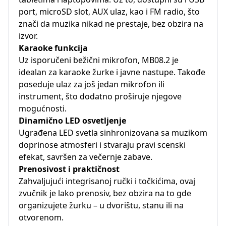
port, microSD slot, AUX ulaz, kao i FM radio, što
znači da muzika nikad ne prestaje, bez obzira na
izvor.
Karaoke funkcija
Uz isporučeni bežični mikrofon, MB08.2 je
idealan za karaoke žurke i javne nastupe. Takođe
poseduje ulaz za još jedan mikrofon ili
instrument, što dodatno proširuje njegove
mogućnosti.
Dinamično LED osvetljenje
Ugrađena LED svetla sinhronizovana sa muzikom
doprinose atmosferi i stvaraju pravi scenski
efekat, savršen za večernje zabave.
Prenosivost i praktičnost
Zahvaljujući integrisanoj ručki i točkićima, ovaj
zvučnik je lako prenosiv, bez obzira na to gde
organizujete žurku – u dvorištu, stanu ili na
otvorenom.