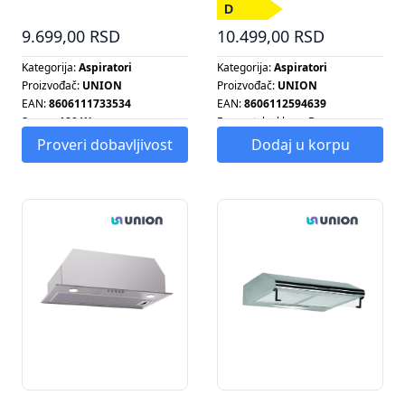
9.699,00 RSD
10.499,00 RSD
Kategorija:
Aspiratori
Kategorija:
Aspiratori
Proizvođač:
UNION
Proizvođač:
UNION
EAN:
8606111733534
EAN:
8606112594639
Snaga:
180 W
Energetska klasa:
D
Tip aspiratora:
DEKORATIVNI
Energetska klasa:
D
Proveri dobavljivost
Dodaj u korpu
Rezolucija: