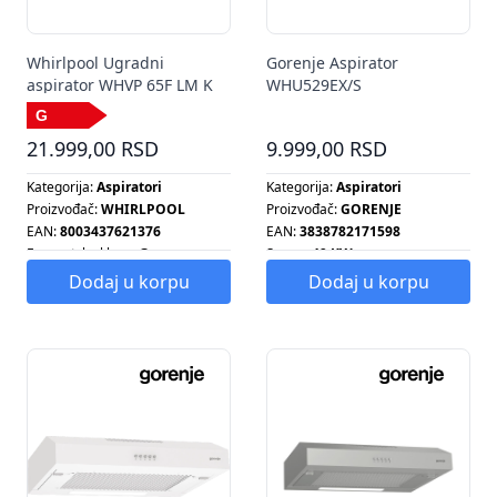
Whirlpool Ugradni
Gorenje Aspirator
aspirator WHVP 65F LM K
WHU529EX/S
21.999,00 RSD
9.999,00 RSD
Kategorija:
Aspiratori
Kategorija:
Aspiratori
Proizvođač:
WHIRLPOOL
Proizvođač:
GORENJE
EAN:
8003437621376
EAN:
3838782171598
Energetska klasa:
G
Snaga:
49 KW
Energetska klasa:
G
Dodaj u korpu
Dodaj u korpu
Tip aspiratora:
KAMINSKI