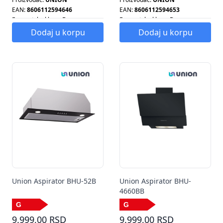
EAN:
8606112594646
EAN:
8606112594653
Energetska klasa:
D
Energetska klasa:
D
Energetska klasa:
D
Energetska klasa:
D
Dodaj u korpu
Dodaj u korpu
Tip aspiratora:
KAMINSKI
Tip aspiratora:
KAMINSKI
Union Aspirator BHU-52B
Union Aspirator BHU-
4660BB
9.999,00 RSD
9.999,00 RSD