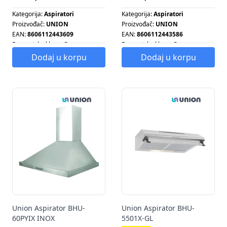
Kategorija:
Aspiratori
Kategorija:
Aspiratori
Proizvođač:
UNION
Proizvođač:
UNION
EAN:
8606112443609
EAN:
8606112443586
Energetska klasa:
G
Energetska klasa:
G
Energetska klasa:
G
Energetska klasa:
G
Dodaj u korpu
Dodaj u korpu
Tip aspiratora:
STANDARDNI
Tip aspiratora:
KAMINSKI
Union Aspirator BHU-
Union Aspirator BHU-
60PYIX INOX
5501X-GL