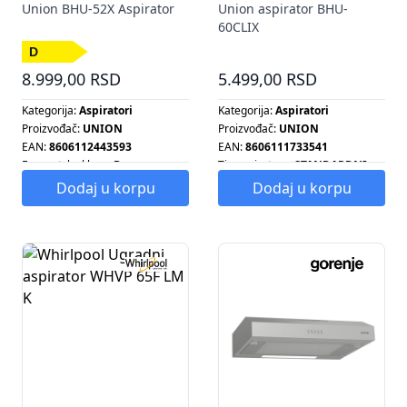
Union BHU-52X Aspirator
Union aspirator BHU-
60CLIX
8.999,00 RSD
5.499,00 RSD
Kategorija:
Aspiratori
Kategorija:
Aspiratori
Proizvođač:
UNION
Proizvođač:
UNION
EAN:
8606112443593
EAN:
8606111733541
Energetska klasa:
D
Tip aspiratora:
STANDARDNI
Energetska klasa:
G
Dodaj u korpu
Dodaj u korpu
Rezolucija:
35 CM
Tip aspiratora:
STANDARDNI