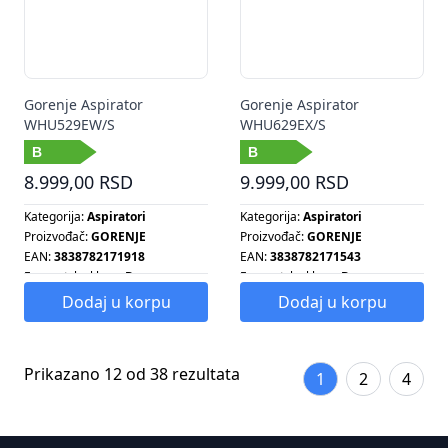
Gorenje Aspirator
Gorenje Aspirator
WHU529EW/S
WHU629EX/S
8.999,00 RSD
9.999,00 RSD
Kategorija:
Aspiratori
Kategorija:
Aspiratori
Proizvođač:
GORENJE
Proizvođač:
GORENJE
EAN:
3838782171918
EAN:
3838782171543
Energetska klasa:
B
Energetska klasa:
B
Tip aspiratora:
STANDARDNI
Energetska klasa:
B
Dodaj u korpu
Dodaj u korpu
Tip aspiratora:
STANDARDNI
Prikazano 12 od 38 rezultata
1
2
4