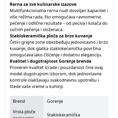
Rerna za sve kulinarske izazove
Multifunkcionalna rerna nudi dovoljan kapacitet i
više režima rada, što omogućava ravnomerno
pečenje i odlične rezultate – od peciva i kolača do
sočnih pečenja i složenaca.
Staklokeramička ploča za brzo kuvanje
Četiri grejne zone obezbeđuju jednostavno i brzo
kuvanje, dok glatka staklokeramička površina
omogućava lako čišćenje i dodatnu eleganciju.
Kvalitet i dugotrajnost Gorenje brenda
Proveren kvalitet izrade i pouzdanost čine ovaj
model dugotrajnim izborom, dok jednostavne
kontrole olakšavaju svakodnevnu upotrebu i
štede vaše vreme u kuhinji.
Brend
Gorenje
Vrsta ploče
Staklokeramička
za kuvanje