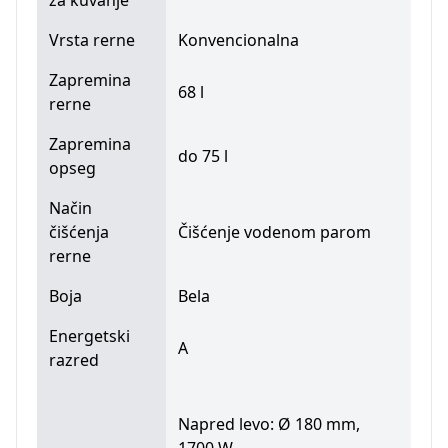
Vrsta rerne
Konvencionalna
Zapremina
68 l
rerne
Zapremina
do 75 l
opseg
Način
čišćenja
Čišćenje vodenom parom
rerne
Boja
Bela
Energetski
A
razred
Napred levo: Ø 180 mm,
1700 W