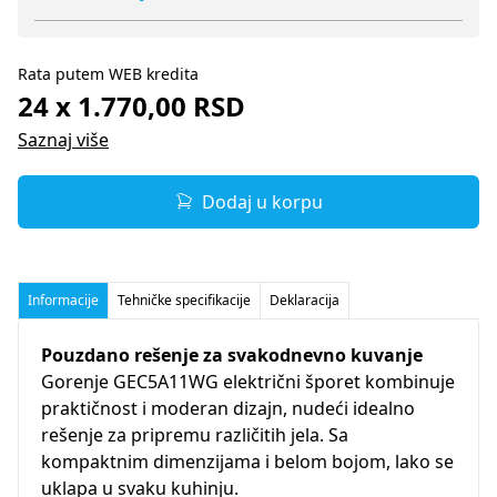
Rata putem WEB kredita
24 x 1.770,00 RSD
Saznaj više
Dodaj u korpu
Informacije
Tehničke specifikacije
Deklaracija
Pouzdano rešenje za svakodnevno kuvanje
Gorenje GEC5A11WG električni šporet kombinuje
praktičnost i moderan dizajn, nudeći idealno
rešenje za pripremu različitih jela. Sa
kompaktnim dimenzijama i belom bojom, lako se
uklapa u svaku kuhinju.