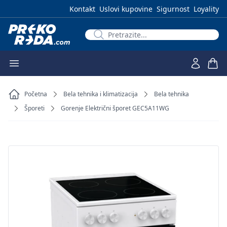
Kontakt
Uslovi kupovine
Sigurnost
Loyality
Početna
Bela tehnika i klimatizacija
Bela tehnika
Šporeti
Gorenje Električni šporet GEC5A11WG