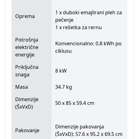
1 x duboki emajlirani pleh za
Oprema
pečenje
1 x rešetka za rernu
Potrošnja
Konvencionalno: 0.8 kWh po
električne
ciklusu
energije
Priključna
8 kW
snaga
Masa
34.7 kg
Dimenzije
50 x 85 x 59.4 cm
(ŠxVxD)
Dimenzije pakovanja
Pakovanje
(ŠxVxD): 57.6 x 95.2 x 69.5 cm