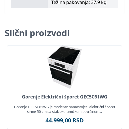
Težina pakovanja: 37.9 kg
Slični proizvodi
Gorenje Električni šporet GEC5C61WG
Gorenje GEC5C61WG je moderan samostojeći električni šporet
širine 50 cm sa staklokeramičkom površinom...
44.999,00 RSD