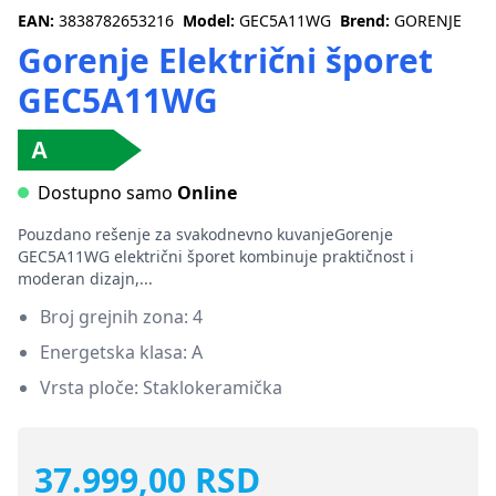
EAN:
3838782653216
Model:
GEC5A11WG
Brend:
GORENJE
Gorenje Električni šporet
GEC5A11WG
Dostupno samo
Online
Pouzdano rešenje za svakodnevno kuvanjeGorenje
GEC5A11WG električni šporet kombinuje praktičnost i
moderan dizajn,...
Broj grejnih zona: 4
Energetska klasa: A
Vrsta ploče: Staklokeramička
37.999,00 RSD