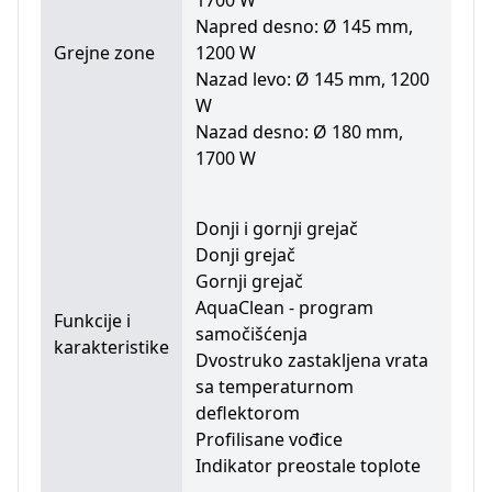
Napred desno: Ø 145 mm,
Grejne zone
1200 W
Nazad levo: Ø 145 mm, 1200
W
Nazad desno: Ø 180 mm,
1700 W
Donji i gornji grejač
Donji grejač
Gornji grejač
AquaClean - program
Funkcije i
samočišćenja
karakteristike
Dvostruko zastakljena vrata
sa temperaturnom
deflektorom
Profilisane vođice
Indikator preostale toplote