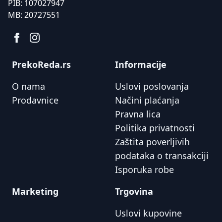
PIB:
107027947
MB:
20727551
PrekoReda.rs
Informacije
O nama
Uslovi poslovanja
Prodavnice
Načini plaćanja
Pravna lica
Politika privatnosti
Zaštita poverljivih
podataka o transakciji
Isporuka robe
Marketing
Trgovina
Uslovi kupovine