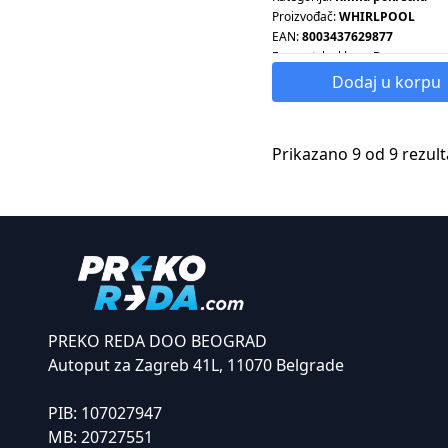
Proizvođač:
WHIRLPOOL
EAN:
8003437629877
Energetska klasa:
D
Dodaj u korpu
Prikazano 9 od 9 rezult
PREKO REDA DOO BEOGRAD
Autoput za Zagreb 41L, 11070 Belgrade
PIB:
107027947
MB:
20727551