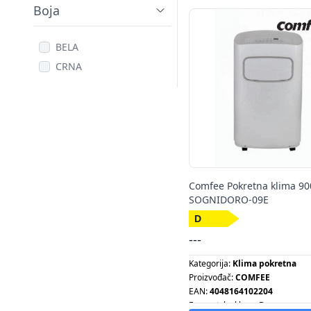
Rezolucija:
Boja
BELA
CRNA
Comfee Pokretna klima 9
SOGNIDORO-09E
---
Kategorija:
Klima pokretna
Proizvođač:
COMFEE
EAN:
4048164102204
Energetska klasa:
D