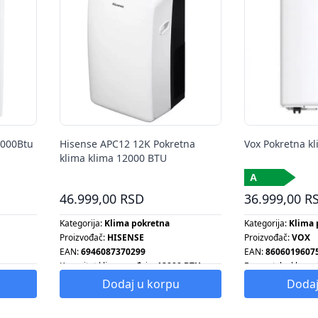
2000Btu
Hisense APC12 12K Pokretna
Vox Pokretna k
klima klima 12000 BTU
46.999,00 RSD
36.999,00 R
Kategorija:
Klima pokretna
Kategorija:
Klima 
Proizvođač:
HISENSE
Proizvođač:
VOX
EAN:
6946087370299
EAN:
8606019607
Kapacitet klima uređaja:
12000 BTU
Energetska klasa:
Dodaj u korpu
Dodaj
 BTU