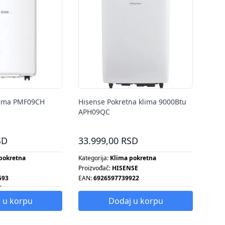
lima PMF09CH
Hisense Pokretna klima 9000Btu
APH09QC
SD
33.999,00 RSD
pokretna
Kategorija:
Klima pokretna
Proizvođač:
HISENSE
593
EAN:
6926597739922
A
 u korpu
Dodaj u korpu