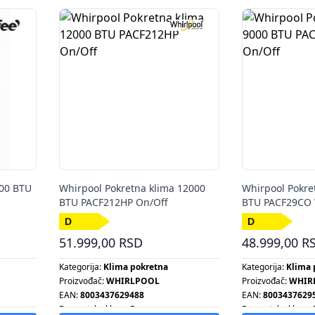
000 BTU
Whirpool Pokretna klima 12000
Whirpool Pokre
BTU PACF212HP On/Off
BTU PACF29CO 
51.999,00 RSD
48.999,00 R
Kategorija:
Klima pokretna
Kategorija:
Klima 
Proizvođač:
WHIRLPOOL
Proizvođač:
WHIR
EAN:
8003437629488
EAN:
8003437629
Energetska klasa:
D
Energetska klasa: