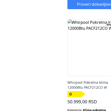
Energetska klasa:
D
Proveri dobavljivo
Kapacitet klima uređaja:
9000 
Whirpool Pokretna klima
12000Btu PACF212CO W
50.999,00 RSD
Kategorija:
Klima pokretna