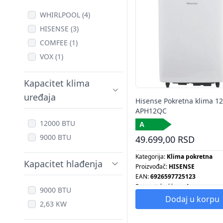
WHIRLPOOL (4)
HISENSE (3)
COMFEE (1)
VOX (1)
Kapacitet klima
uređaja
Hisense Pokretna klima 1
APH12QC
12000 BTU
9000 BTU
49.699,00 RSD
Kategorija:
Klima pokretna
Kapacitet hlađenja
Proizvođač:
HISENSE
EAN:
6926597725123
Energetska klasa:
A
9000 BTU
Energetska klasa:
A
Dodaj u korpu
2,63 KW
Kapacitet:
12000 BTU
Kapacitet klima uređaja:
12000