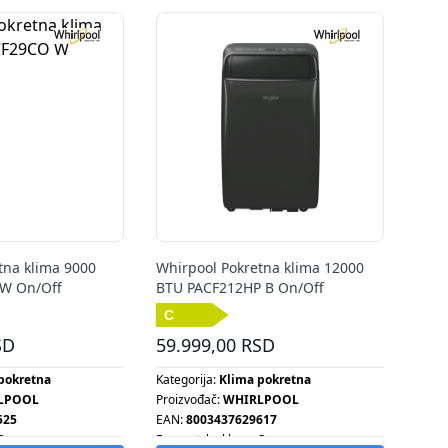
tna klima 9000
Whirpool Pokretna klima 12000
W On/Off
BTU PACF212HP B On/Off
SD
59.999,00 RSD
pokretna
Kategorija:
Klima pokretna
LPOOL
Proizvođač:
WHIRLPOOL
525
EAN:
8003437629617
D
Energetska klasa:
C