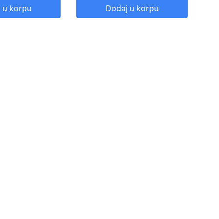
A (PO PRETHODNOJ
Energetska klasa:
A (PO PRETHODNOJ
 u korpu
Dodaj u korpu
KLASIFIKACIJI)