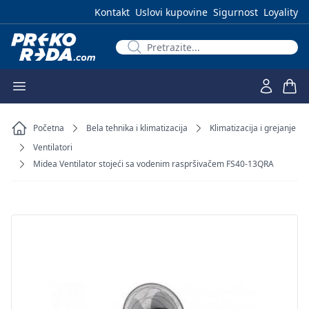
Kontakt
Uslovi kupovine
Sigurnost
Loyality
Početna
Bela tehnika i klimatizacija
Klimatizacija i grejanje
Ventilatori
Midea Ventilator stojeći sa vodenim raspršivačem FS40-13QRA