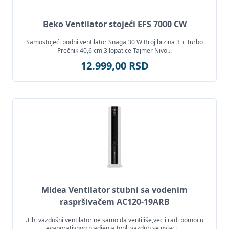
Beko Ventilator stojeći EFS 7000 CW
Samostojeći podni ventilator Snaga 30 W Broj brzina 3 + Turbo
Prečnik 40,6 cm 3 lopatice Tajmer Nivo...
12.999,00 RSD
Midea Ventilator stubni sa vodenim
raspršivačem AC120-19ARB
.Tihi vazdušni ventilator ne samo da ventiliše,vec i radi pomocu
evaporativnog hladjenja.Topli vazduh se uvlaci,...