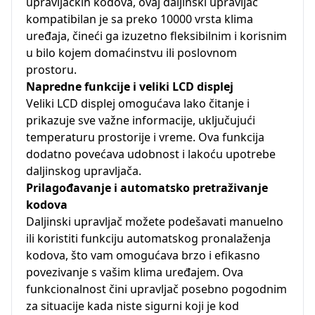
upravljačkih kodova, ovaj daljinski upravljač
kompatibilan je sa preko 10000 vrsta klima
uređaja, čineći ga izuzetno fleksibilnim i korisnim
u bilo kojem domaćinstvu ili poslovnom
prostoru.
Napredne funkcije i veliki LCD displej
Veliki LCD displej omogućava lako čitanje i
prikazuje sve važne informacije, uključujući
temperaturu prostorije i vreme. Ova funkcija
dodatno povećava udobnost i lakoću upotrebe
daljinskog upravljača.
Prilagođavanje i automatsko pretraživanje
kodova
Daljinski upravljač možete podešavati manuelno
ili koristiti funkciju automatskog pronalaženja
kodova, što vam omogućava brzo i efikasno
povezivanje s vašim klima uređajem. Ova
funkcionalnost čini upravljač posebno pogodnim
za situacije kada niste sigurni koji je kod