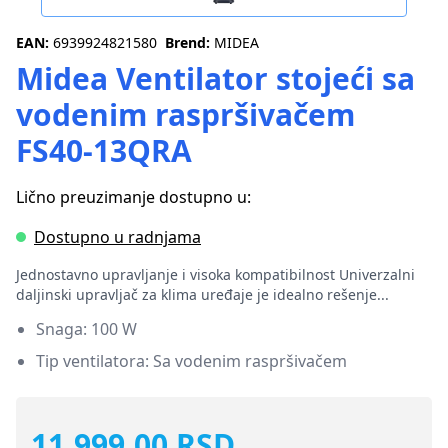
EAN:
6939924821580
Brend:
MIDEA
Midea Ventilator stojeći sa
vodenim raspršivačem
FS40-13QRA
Lično preuzimanje dostupno u:
Dostupno u radnjama
Jednostavno upravljanje i visoka kompatibilnost Univerzalni
daljinski upravljač za klima uređaje je idealno rešenje...
Snaga: 100 W
Tip ventilatora: Sa vodenim raspršivačem
11.999,00 RSD