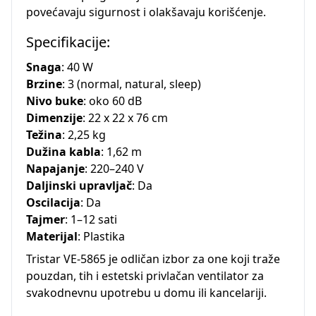
povećavaju sigurnost i olakšavaju korišćenje.
Specifikacije:
Snaga
: 40 W
Brzine
: 3 (normal, natural, sleep)
Nivo buke
: oko 60 dB
Dimenzije
: 22 x 22 x 76 cm
Težina
: 2,25 kg
Dužina kabla
: 1,62 m
Napajanje
: 220–240 V
Daljinski upravljač
: Da
Oscilacija
: Da
Tajmer
: 1–12 sati
Materijal
: Plastika
Tristar VE-5865 je odličan izbor za one koji traže
pouzdan, tih i estetski privlačan ventilator za
svakodnevnu upotrebu u domu ili kancelariji.