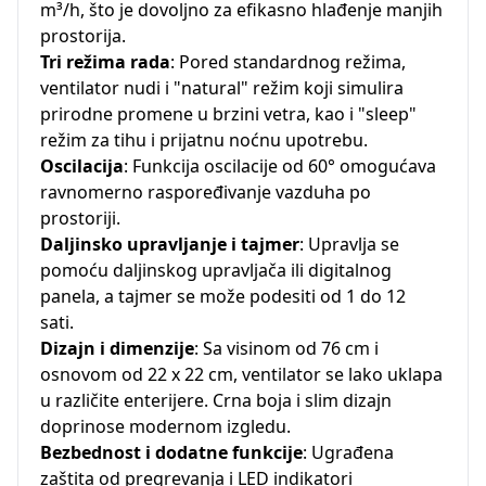
m³/h, što je dovoljno za efikasno hlađenje manjih
prostorija.
Tri režima rada
: Pored standardnog režima,
ventilator nudi i "natural" režim koji simulira
prirodne promene u brzini vetra, kao i "sleep"
režim za tihu i prijatnu noćnu upotrebu.
Oscilacija
: Funkcija oscilacije od 60° omogućava
ravnomerno raspoređivanje vazduha po
prostoriji.
Daljinsko upravljanje i tajmer
: Upravlja se
pomoću daljinskog upravljača ili digitalnog
panela, a tajmer se može podesiti od 1 do 12
sati.
Dizajn i dimenzije
: Sa visinom od 76 cm i
osnovom od 22 x 22 cm, ventilator se lako uklapa
u različite enterijere. Crna boja i slim dizajn
doprinose modernom izgledu.
Bezbednost i dodatne funkcije
: Ugrađena
zaštita od pregrevanja i LED indikatori