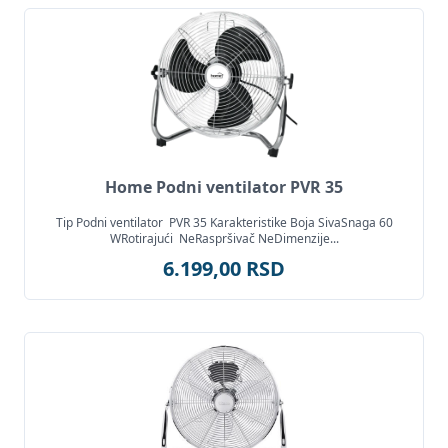
Home Podni ventilator PVR 35
Tip Podni ventilator PVR 35 Karakteristike Boja SivaSnaga 60
WRotirajući NeRaspršivač NeDimenzije...
6.199,00 RSD