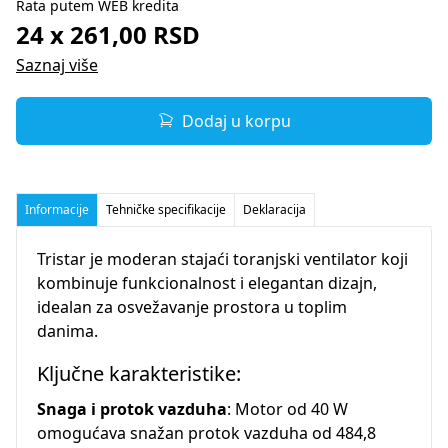
Rata putem WEB kredita
24 x 261,00 RSD
Saznaj više
Dodaj u korpu
Informacije
Tehničke specifikacije
Deklaracija
Tristar je moderan stajaći toranjski ventilator koji
kombinuje funkcionalnost i elegantan dizajn,
idealan za osvežavanje prostora u toplim
danima.
Ključne karakteristike:
Snaga i protok vazduha
: Motor od 40 W
omogućava snažan protok vazduha od 484,8