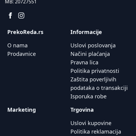
MB:
20727551
PrekoReda.rs
Informacije
O nama
Uslovi poslovanja
Prodavnice
Načini plaćanja
Pravna lica
Politika privatnosti
Zaštita poverljivih
podataka o transakciji
Isporuka robe
Marketing
Trgovina
Uslovi kupovine
Politika reklamacija