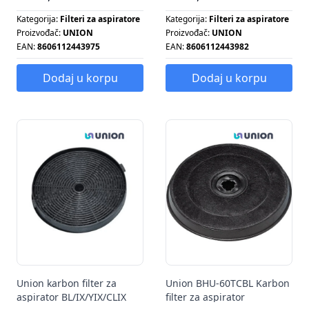
Kategorija:
Filteri za aspiratore
Kategorija:
Filteri za aspiratore
Proizvođač:
UNION
Proizvođač:
UNION
EAN:
8606112443975
EAN:
8606112443982
Dodaj u korpu
Dodaj u korpu
Union karbon filter za
Union BHU-60TCBL Karbon
aspirator BL/IX/YIX/CLIX
filter za aspirator