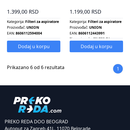
1.399,00 RSD
1.199,00 RSD
Kategorija:
Filteri za aspiratore
Kategorija:
Filteri za aspiratore
Proizvođač:
UNION
Proizvođač:
UNION
EAN:
8606112594004
EAN:
8606112443991
Tip proizvoda:
FILTER ZA
ASPIRATOR
Dodaj u korpu
Dodaj u korpu
Prikazano 6 od 6 rezultata
1
PREKO REDA DOO BEOGRAD
Autoput za Zagreb 41L, 11070 Belgrade