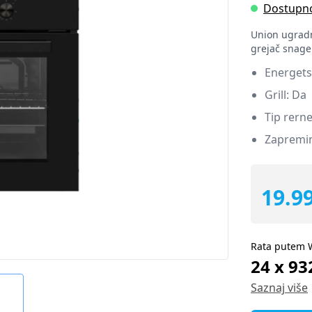
Dostupn
Union ugradn
grejač snage
Energets
Grill: Da
Tip rerne
Zapremin
19.9
Rata putem 
24 x 93
Saznaj više