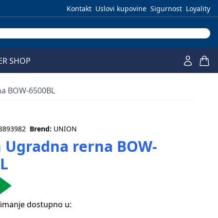
Kontakt
Uslovi kupovine
Sigurnost
Loyality
ER SHOP
na BOW-6500BL
8893982
Brend:
UNION
 Ugradna rerna BOW-
L
zimanje dostupno u: