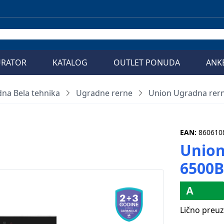
URATOR
KATALOG
OUTLET PONUDA
ANK
na Bela tehnika
Ugradne rerne
Union Ugradna rer
EAN:
860610
Union
6500B
Lično preu