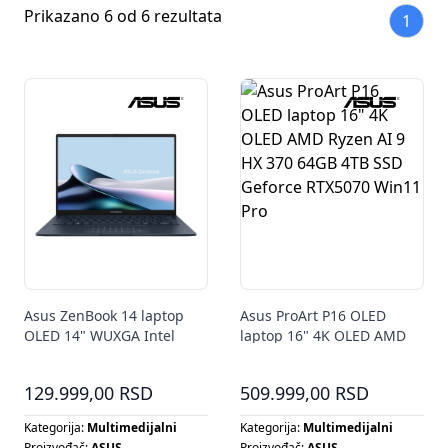
Prikazano 6 od 6 rezultata
1
Asus ZenBook 14 laptop
Asus ProArt P16 OLED
OLED 14" WUXGA Intel
laptop 16" 4K OLED AMD
Core Ultra 5 225H 16GB
Ryzen AI 9 HX 370 64GB
1TB SSD Intel Arc 130T
4TB SSD Geforce RTX5070
129.999,00 RSD
509.999,00 RSD
Win11 Pro
Kategorija:
Multimedijalni
Kategorija:
Multimedijalni
Proizvođač:
ASUS
Proizvođač:
ASUS