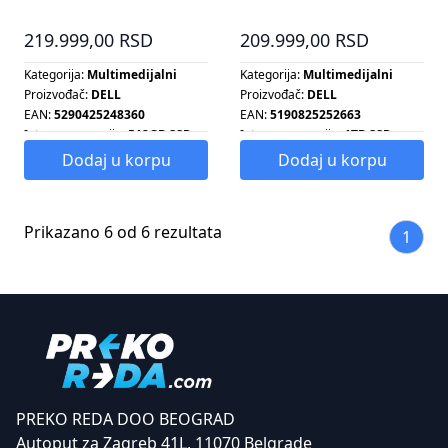
16GB 512GB Intel Arc
SSD GeForce MX570A
Win11 Pro
Win11 Pro
219.999,00 RSD
209.999,00 RSD
Kategorija:
Multimedijalni
Kategorija:
Multimedijalni
Proizvođač:
DELL
Proizvođač:
DELL
EAN:
5290425248360
EAN:
5190825252663
Interna memorija:
512GB SSD
Interna memorija:
1TB SSD
Ram memorija:
16GB
Ram memorija:
16GB
Dodaj u korpu
Dodaj u korpu
Prikazano 6 od 6 rezultata
1
PREKO REDA DOO BEOGRAD
Autoput za Zagreb 41L, 11070 Belgrade