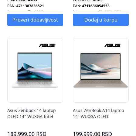
EAN:
4711387836521
EAN:
4711636054553
Ram memorija:
16GB
Interna memorija:
2TB + 2TB
Ram memorija:
64GB
Proveri dobavljivost
Dodaj u korpu
Asus Zenbook 14 laptop
Asus ZenBook A14 laptop
OLED 14" WUXGA Intel
14" WUXGA OLED
Core Ultra 7 255H 16GB
Snapdragon X X1-26-100
1TB SSD Intel Arc 140T
16GB 1TB SSD Win11 Home
189.999,00 RSD
199.999,00 RSD