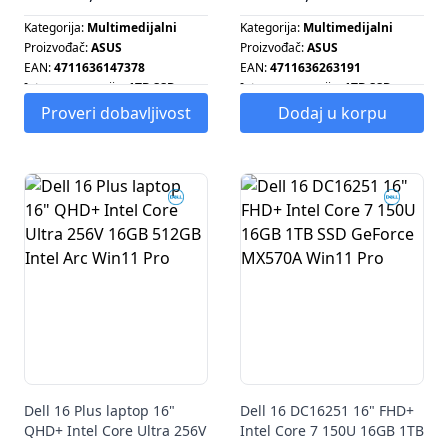
Kategorija:
Multimedijalni
Kategorija:
Multimedijalni
Proizvođač:
ASUS
Proizvođač:
ASUS
EAN:
4711636147378
EAN:
4711636263191
Interna memorija:
1TB SSD
Interna memorija:
1TB SSD
Ram memorija:
16GB
Ram memorija:
16GB
Proveri dobavljivost
Dodaj u korpu
Dell 16 Plus laptop 16"
Dell 16 DC16251 16" FHD+
QHD+ Intel Core Ultra 256V
Intel Core 7 150U 16GB 1TB