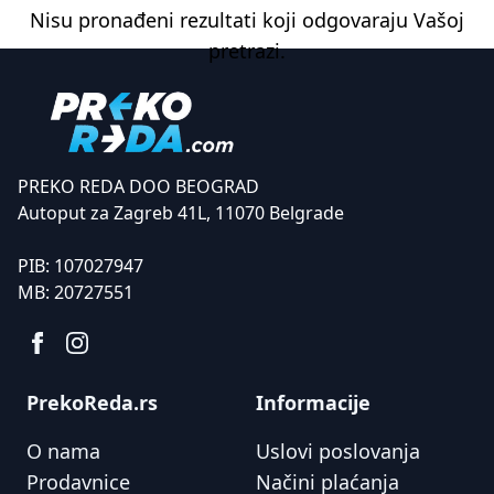
Nisu pronađeni rezultati koji odgovaraju Vašoj
pretrazi.
PREKO REDA DOO BEOGRAD
Autoput za Zagreb 41L, 11070 Belgrade
PIB:
107027947
MB:
20727551
PrekoReda.rs
Informacije
O nama
Uslovi poslovanja
Prodavnice
Načini plaćanja