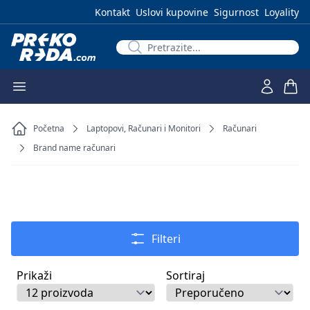
Kontakt
Uslovi kupovine
Sigurnost
Loyality
Početna
Laptopovi, Računari i Monitori
Računari
Brand name računari
Filteri
Prikaži
Sortiraj