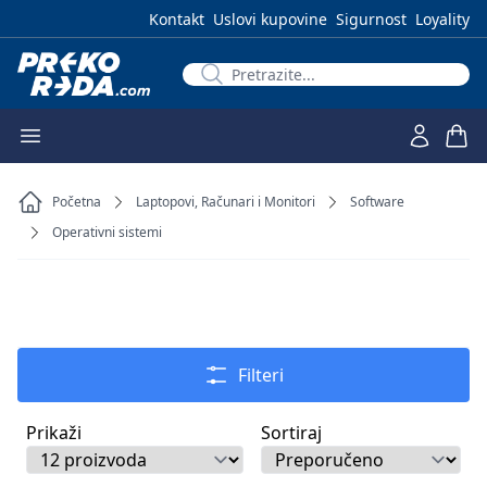
Kontakt
Uslovi kupovine
Sigurnost
Loyality
Početna
Laptopovi, Računari i Monitori
Software
Operativni sistemi
Filteri
Prikaži
Sortiraj