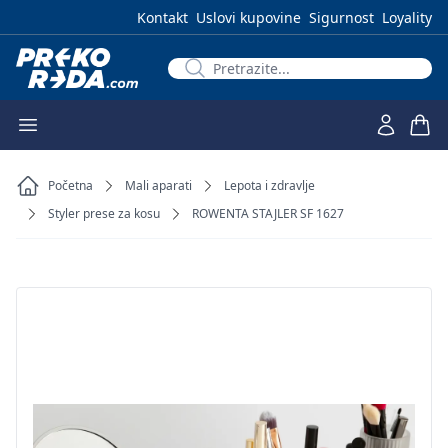
Kontakt
Uslovi kupovine
Sigurnost
Loyality
Početna
Mali aparati
Lepota i zdravlje
Styler prese za kosu
ROWENTA STAJLER SF 1627