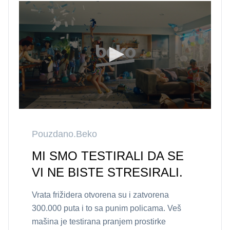
Pouzdano.Beko
MI SMO TESTIRALI DA SE
VI NE BISTE STRESIRALI.
Vrata frižidera otvorena su i zatvorena
300.000 puta i to sa punim policama. Veš
mašina je testirana pranjem prostirke