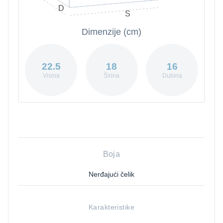
D
S
Dimenzije (cm)
22.5
18
16
Visina
Širina
Dubina
Boja
Nerđajući čelik
Karakteristike