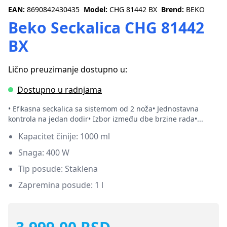
EAN:
8690842430435
Model:
CHG 81442 BX
Brend:
BEKO
Beko Seckalica CHG 81442
BX
Lično preuzimanje dostupno u:
Dostupno u radnjama
• Efikasna seckalica sa sistemom od 2 noža• Jednostavna
kontrola na jedan dodir• Izbor između dbe brzine rada•...
Kapacitet činije: 1000 ml
Snaga: 400 W
Tip posude: Staklena
Zapremina posude: 1 l