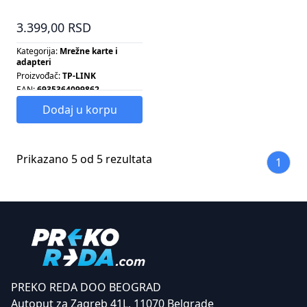
WIRELESS DUAL BAND USB
ADAPTER
3.399,00 RSD
Kategorija:
Mrežne karte i
adapteri
Proizvođač:
TP-LINK
EAN:
6935364099862
Broj antena:
1
Dodaj u korpu
Tip antene:
SPOLJAŠNJA
Prikazano 5 od 5 rezultata
1
PREKO REDA DOO BEOGRAD
Autoput za Zagreb 41L, 11070 Belgrade