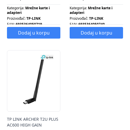
Kategorija:
Mrežne karte i
Kategorija:
Mrežne karte i
adapteri
adapteri
Proizvođač:
TP-LINK
Proizvođač:
TP-LINK
EAN:
6935364050719
EAN:
6935364050740
Tip antene:
INTERNA
Broj antena:
2
Dodaj u korpu
Dodaj u korpu
Tip antene:
SPOLJAŠNJA
TP LINK ARCHER T2U PLUS
AC600 HIGH GAIN