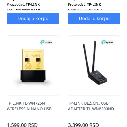
Proizvođač:
TP-LINK
Proizvođač:
TP-LINK
EAN:
4897098683446
EAN:
6935364050467
Tip antene:
INTERNA
Broj antena:
1
Dodaj u korpu
Dodaj u korpu
Tip antene:
SPOLJAŠNJA
TP LINK TL-WN725N
TP-LINK BEŽIČNI USB
WIRELESS N NANO USB
ADAPTER TL-WN8200ND
ADAPTER
1.599,00 RSD
3.399,00 RSD