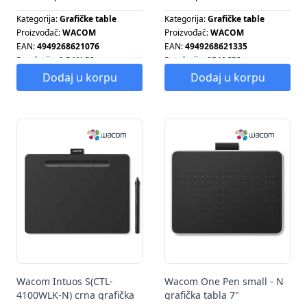
Kategorija:
Grafičke table
Kategorija:
Grafičke table
Proizvođač:
WACOM
Proizvođač:
WACOM
EAN:
4949268621076
EAN:
4949268621335
Rezolucija:
2.540LPI
Rezolucija:
2540 IPI
Dodaj u korpu
Dodaj u korpu
Wacom Intuos S(CTL-
Wacom One Pen small - N
4100WLK-N) crna grafička
grafička tabla 7"