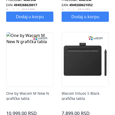
EAN:
4949268620017
EAN:
4949268621052
Rezolucija:
5080 IPI
Rezolucija:
2540 IPI
Dodaj u korpu
Dodaj u korpu
One by Wacom M New N
Wacom Intuos S Black
grafička tabla
grafička tabla
10.999,00 RSD
7.899,00 RSD