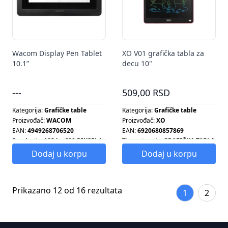
Wacom Display Pen Tablet
XO V01 grafička tabla za
10.1”
decu 10"
---
509,00 RSD
Kategorija:
Grafičke table
Kategorija:
Grafičke table
Proizvođač:
WACOM
Proizvođač:
XO
EAN:
4949268706520
EAN:
6920680857869
Rezolucija:
1024 × 600 PIKSELA
Tip proizvoda:
GRAFIČKA TABLA
Dodaj u korpu
Dodaj u korpu
Prikazano 12 od 16 rezultata
1
2