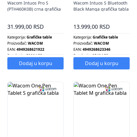
Wacom Intuos Pro S
Wacom Intuos S Bluetooth
(PTH460K0B) crna grafička
Black Manga grafička tabla
tabla
7"
31.999,00 RSD
13.999,00 RSD
Kategorija:
Grafičke table
Kategorija:
Grafičke table
Proizvođač:
WACOM
Proizvođač:
WACOM
EAN:
4949268621922
EAN:
4949268623346
Rezolucija:
5080 LPI
Rezolucija:
2540 LPI
Dodaj u korpu
Dodaj u korpu