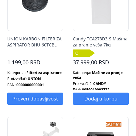
UNION KARBON FILTER ZA
Candy TCA273D3-S Mašina
ASPIRATOR BHU-60TCBL
za pranje veša 7kg
1.199,00 RSD
37.999,00 RSD
Kategorija:
Filteri za aspiratore
Kategorija:
Mašine za pranje
veša
Proizvođač:
UNION
Proizvođač:
CANDY
EAN:
0000000000001
EAN:
8059019093772
Energetska klasa:
C
Proveri dobavljivost
Dodaj u korpu
Broj obrtaja centrifuge:
1200
Energetska klasa:
C
Kapacitet pranja:
7 KG