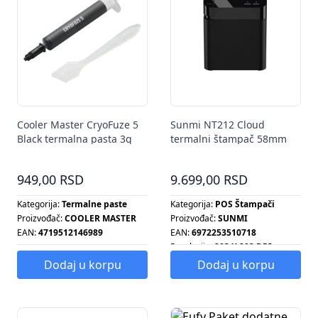
Cooler Master CryoFuze 5
Sunmi NT212 Cloud
Black termalna pasta 3g
termalni štampač 58mm
WiFi
949,00 RSD
9.699,00 RSD
Kategorija:
Termalne paste
Kategorija:
POS Štampači
Proizvođač:
COOLER MASTER
Proizvođač:
SUNMI
EAN:
4719512146989
EAN:
6972253510718
Rezolucija:
203 X 203 DPI
Dodaj u korpu
Dodaj u korpu