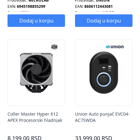
Proizvođač:
MICROLAB
Proizvođač:
UNION
EAN:
6945198855299
EAN:
8606112443081
Snaga:
10W
Ram memorija:
1.5 GB
Smart tv:
DA
Dodaj u korpu
Dodaj u korpu
Coller Master Hyper 612
Union Auto punjač EVC04-
APEX Procesorski hladnjak
AC7SWDA
MAP-T6PN-225PK-R1
8.199,00 RSD
33.999,00 RSD