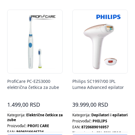
Tip ventilatora:
SET OPREME
ProfiCare PC-EZS3000
Philips SC1997/00 IPL
električna četkica za zube
Lumea Advanced epilator
1.499,00 RSD
39.999,00 RSD
Kategorija:
Električne četkice za
Kategorija:
Depilatori i epilatori
zube
Proizvođač:
PHILIPS
Proizvođač:
PROFI CARE
EAN:
8720689016957
EAN:
8606016646724
Tip proizvoda:
IPL EPILATOR