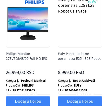
Philips Monitor
Eufy Paket dodatne
273V7QJAB/00 Full HD IPS
opreme za E25 i E28 Robot
27"
usisivače
26.999,00 RSD
8.999,00 RSD
Kategorija:
Poslovni Monitori
Kategorija:
Robot Usisivači
Proizvođač:
PHILIPS
Proizvođač:
EUFY
EAN:
8712581745905
EAN:
0194644231538
Rezolucija:
1920 X 1080
Tip grejalice:
SET OPREME
Tip radijatora:
SET OPREME
Dodaj u korpu
Dodaj u korpu
Tip šporeta:
SET OPREME