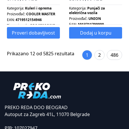
Kategorija:
Kuleri i oprema
Kategorija:
Punjači za
električna vozila
Proizvođač:
COOLER MASTER
Proizvođač:
UNION
EAN:
4719512154946
EAN:
1013711700000
Tip proizvoda:
PROCESORSKI
HLADNJAK
Snaga:
7.4 KW
Proveri dobavljivost
Dodaj u korpu
Tip ventilatora:
PWM
Prikazano 12 od 5825 rezultata
1
2
486
PREKO REDA DOO BEOGRAD
Autoput za Zagreb 41L, 11070 Belgrade
PIB:
107027947