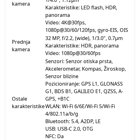
1/4.0", 1.12µm
kamera
Karakteristike: LED flash, HDR,
panorama
Video: 4K@30fps,
1080p@30/60/120fps, gyro-EIS, OIS
32 MP, f/2.2, (wide), 1/3.0", 0.7µm
Prednja
Karakteristike: HDR, panorama
kamera
Video: 1080p@30/60fps
Senzori: Senzor otiska prsta,
Akcelerometar, Kompas, Žiroskop,
Senzor blizine
Pozicioniranje: GPS L1, GLONASS
G1, BDS B1, GALILEO E1, QZSS, A-
Ostale
GPS, +B1C
karakteristike
WLAN: Wi-Fi 6/6E/Wi-Fi 5/Wi-Fi
4/802.11a/b/g
Bluetooth: 5.4, A2DP, LE
USB: USB-C 2.0, OTG
NFC: Da