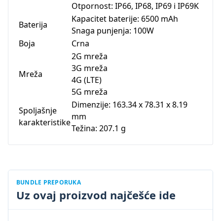
Otpornost: IP66, IP68, IP69 i IP69K
Kapacitet baterije: 6500 mAh
Baterija
Snaga punjenja: 100W
Boja
Crna
2G mreža
3G mreža
Mreža
4G (LTE)
5G mreža
Dimenzije: 163.34 x 78.31 x 8.19
Spoljašnje
mm
karakteristike
Težina: 207.1 g
BUNDLE PREPORUKA
Uz ovaj proizvod najčešće ide