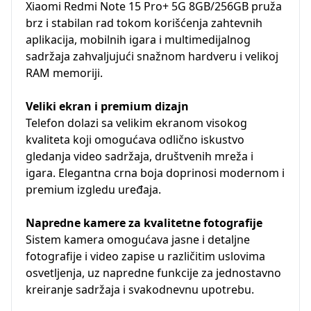
Xiaomi Redmi Note 15 Pro+ 5G 8GB/256GB pruža
brz i stabilan rad tokom korišćenja zahtevnih
aplikacija, mobilnih igara i multimedijalnog
sadržaja zahvaljujući snažnom hardveru i velikoj
RAM memoriji.
Veliki ekran i premium dizajn
Telefon dolazi sa velikim ekranom visokog
kvaliteta koji omogućava odlično iskustvo
gledanja video sadržaja, društvenih mreža i
igara. Elegantna crna boja doprinosi modernom i
premium izgledu uređaja.
Napredne kamere za kvalitetne fotografije
Sistem kamera omogućava jasne i detaljne
fotografije i video zapise u različitim uslovima
osvetljenja, uz napredne funkcije za jednostavno
kreiranje sadržaja i svakodnevnu upotrebu.