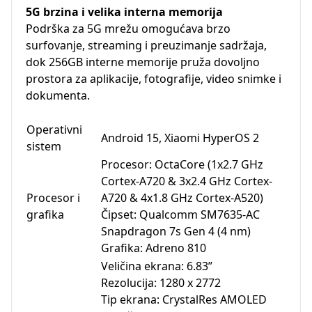
5G brzina i velika interna memorija
Podrška za 5G mrežu omogućava brzo
surfovanje, streaming i preuzimanje sadržaja,
dok 256GB interne memorije pruža dovoljno
prostora za aplikacije, fotografije, video snimke i
dokumenta.
Operativni
Android 15, Xiaomi HyperOS 2
sistem
Procesor: OctaCore (1x2.7 GHz
Cortex-A720 & 3x2.4 GHz Cortex-
Procesor i
A720 & 4x1.8 GHz Cortex-A520)
grafika
Čipset: Qualcomm SM7635-AC
Snapdragon 7s Gen 4 (4 nm)
Grafika: Adreno 810
Veličina ekrana: 6.83”
Rezolucija: 1280 x 2772
Tip ekrana: CrystalRes AMOLED