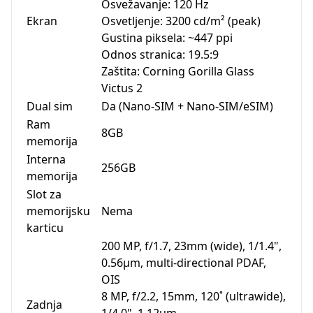
Osvežavanje: 120 Hz
Ekran
Osvetljenje: 3200 cd/m² (peak)
Gustina piksela: ~447 ppi
Odnos stranica: 19.5:9
Zaštita: Corning Gorilla Glass
Victus 2
Dual sim
Da (Nano-SIM + Nano-SIM/eSIM)
Ram
8GB
memorija
Interna
256GB
memorija
Slot za
memorijsku
Nema
karticu
200 MP, f/1.7, 23mm (wide), 1/1.4",
0.56µm, multi-directional PDAF,
OIS
8 MP, f/2.2, 15mm, 120˚ (ultrawide),
Zadnja