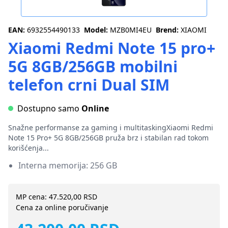
EAN:
6932554490133
Model:
MZB0MI4EU
Brend:
XIAOMI
Xiaomi Redmi Note 15 pro+
5G 8GB/256GB mobilni
telefon crni Dual SIM
Dostupno samo
Online
Snažne performanse za gaming i multitaskingXiaomi Redmi
Note 15 Pro+ 5G 8GB/256GB pruža brz i stabilan rad tokom
korišćenja...
Interna memorija: 256 GB
MP cena: 47.520,00 RSD
Cena za online poručivanje