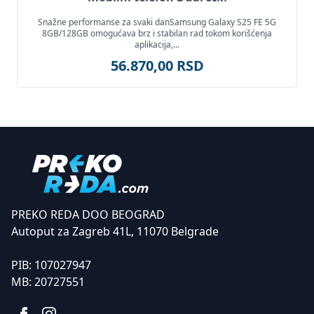
Snažne performanse za svaki danSamsung Galaxy S25 FE 5G
8GB/128GB omogućava brz i stabilan rad tokom korišćenja
aplikacija,...
56.870,00 RSD
PREKO REDA DOO BEOGRAD
Autoput za Zagreb 41L, 11070 Belgrade
PIB:
107027947
MB:
20727551