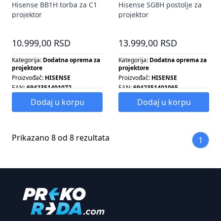
Hisense BB1H torba za C1
Hisense SG8H postolje za
projektor
projektor
10.999,00 RSD
13.999,00 RSD
Kategorija:
Dodatna oprema za
Kategorija:
Dodatna oprema za
projektore
projektore
Proizvođač:
HISENSE
Proizvođač:
HISENSE
EAN:
6942351401072
EAN:
6942351401065
Tip proizvoda:
TORBA ZA
Tip proizvoda:
POSTOLJE ZA
Dodaj u korpu
Dodaj u korpu
PROJEKTOR
PROJEKTOR
Prikazano 8 od 8 rezultata
1