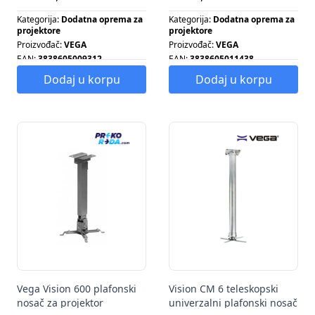
Kategorija:
Dodatna oprema za
Kategorija:
Dodatna oprema za
projektore
projektore
Proizvođač:
VEGA
Proizvođač:
VEGA
EAN:
3838605009312
EAN:
3838605011438
Tip proizvoda:
KOLICA ZA
Tip proizvoda:
NOSAČ ZA
Dodaj u korpu
Dodaj u korpu
PROJEKTOR
PROJEKTOR
Vega Vision 600 plafonski
Vision CM 6 teleskopski
nosač za projektor
univerzalni plafonski nosač