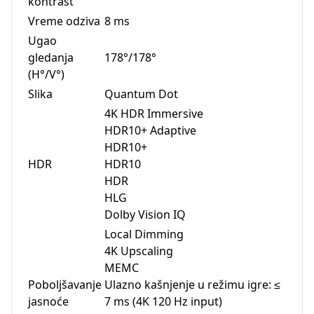
kontrast
Vreme odziva
8 ms
Ugao
gledanja
178°/178°
(H°/V°)
Slika
Quantum Dot
4K HDR Immersive
HDR10+ Adaptive
HDR10+
HDR
HDR10
HDR
HLG
Dolby Vision IQ
Local Dimming
4K Upscaling
MEMC
Poboljšavanje
Ulazno kašnjenje u režimu igre: ≤
jasnoće
7 ms (4K 120 Hz input)