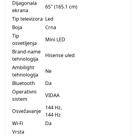
Dijagonala
65" (165.1 cm)
ekrana
Tip televizora
Led
Boja
Crna
Tip
Mini LED
osvetljenja
Brand-name
Hisense uled
tehnologija
Ambilight
Ne
tehnologija
Bluetooth
Da
Operativni
VIDAA
sistem
144 Hz,
Osvežavanje
144 Hz
Wi-Fi
Da
Vrsta