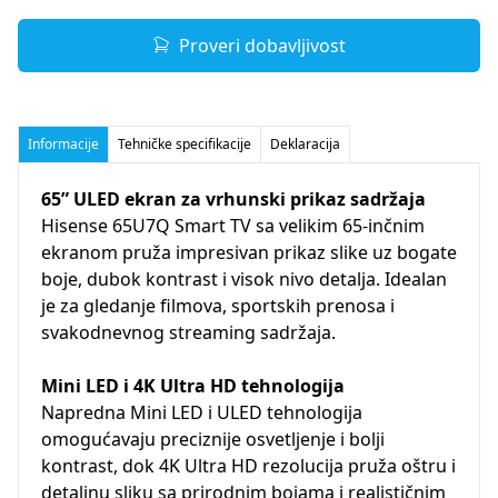
Proveri dobavljivost
Informacije
Tehničke specifikacije
Deklaracija
65” ULED ekran za vrhunski prikaz sadržaja
Hisense 65U7Q Smart TV sa velikim 65-inčnim
ekranom pruža impresivan prikaz slike uz bogate
boje, dubok kontrast i visok nivo detalja. Idealan
je za gledanje filmova, sportskih prenosa i
svakodnevnog streaming sadržaja.
Mini LED i 4K Ultra HD tehnologija
Napredna Mini LED i ULED tehnologija
omogućavaju preciznije osvetljenje i bolji
kontrast, dok 4K Ultra HD rezolucija pruža oštru i
detaljnu sliku sa prirodnim bojama i realističnim