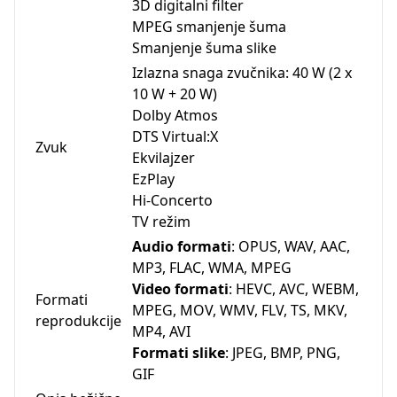
3D digitalni filter
MPEG smanjenje šuma
Smanjenje šuma slike
Izlazna snaga zvučnika: 40 W (2 x
10 W + 20 W)
Dolby Atmos
DTS Virtual:X
Zvuk
Ekvilajzer
EzPlay
Hi-Concerto
TV režim
Audio formati
: OPUS, WAV, AAC,
MP3, FLAC, WMA, MPEG
Video formati
: HEVC, AVC, WEBM,
Formati
MPEG, MOV, WMV, FLV, TS, MKV,
reprodukcije
MP4, AVI
Formati slike
: JPEG, BMP, PNG,
GIF