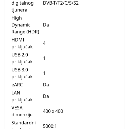
digitalnog
DVB-T/T2/C/S/S2
tjunera
High
Dynamic
Da
Range (HDR)
HDMI
4
priključak
USB 2.0
1
priključak
USB 3.0
1
priključak
eARC
Da
LAN
Da
priključak
VESA
400 x 400
dimenzije
Standardni
5000:1