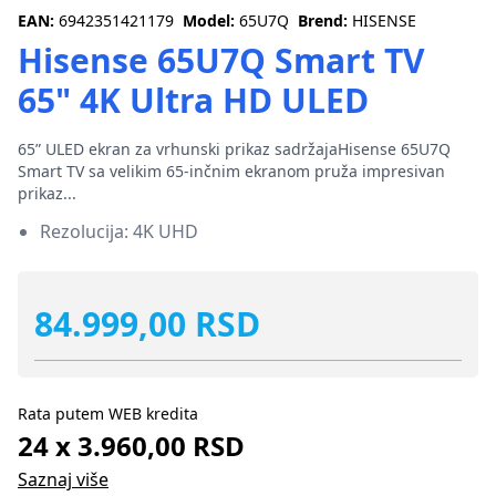
EAN:
6942351421179
Model:
65U7Q
Brend:
HISENSE
Hisense 65U7Q Smart TV
65" 4K Ultra HD ULED
65” ULED ekran za vrhunski prikaz sadržajaHisense 65U7Q
Smart TV sa velikim 65-inčnim ekranom pruža impresivan
prikaz...
Rezolucija: 4K UHD
84.999,00 RSD
Rata putem WEB kredita
24 x 3.960,00 RSD
Saznaj više