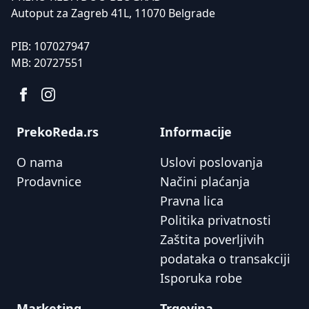
Autoput za Zagreb 41L, 11070 Belgrade
PIB:
107027947
MB:
20727551
PrekoReda.rs
Informacije
O nama
Uslovi poslovanja
Prodavnice
Načini plaćanja
Pravna lica
Politika privatnosti
Zaštita poverljivih
podataka o transakciji
Isporuka robe
Marketing
Trgovina