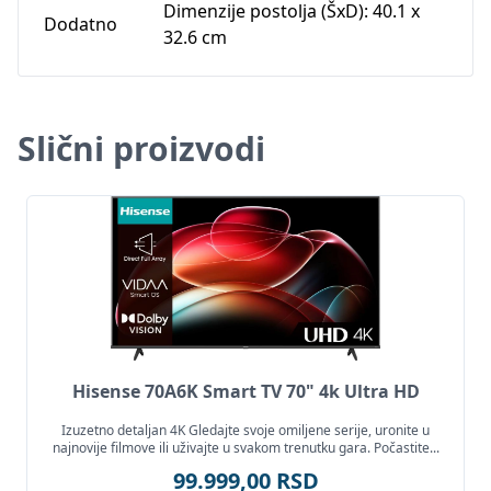
Dimenzije postolja (ŠxD): 40.1 x
Dodatno
32.6 cm
Slični proizvodi
Hisense 70A6K Smart TV 70" 4k Ultra HD
Izuzetno detaljan 4K Gledajte svoje omiljene serije, uronite u
najnovije filmove ili uživajte u svakom trenutku gara. Počastite...
99.999,00 RSD