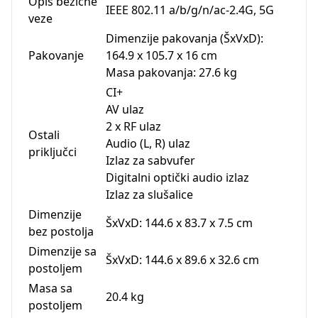
Opis bežične
IEEE 802.11 a/b/g/n/ac-2.4G, 5G
veze
Dimenzije pakovanja (ŠxVxD):
Pakovanje
164.9 x 105.7 x 16 cm
Masa pakovanja: 27.6 kg
CI+
AV ulaz
2 x RF ulaz
Ostali
Audio (L, R) ulaz
priključci
Izlaz za sabvufer
Digitalni optički audio izlaz
Izlaz za slušalice
Dimenzije
ŠxVxD: 144.6 x 83.7 x 7.5 cm
bez postolja
Dimenzije sa
ŠxVxD: 144.6 x 89.6 x 32.6 cm
postoljem
Masa sa
20.4 kg
postoljem