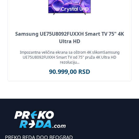
Samsung UE75U8092FUXXH Smart TV 75" 4K
Ultra HD
Impozantna veličina ekrana sa oštrom 4K slikomSamsung
UE75U8092FUXXH Smart TV od 75" pruža 4K Ultra HD
rezoluciju...
90.999,00 RSD
PREKO REDA DOO BEOGRAD