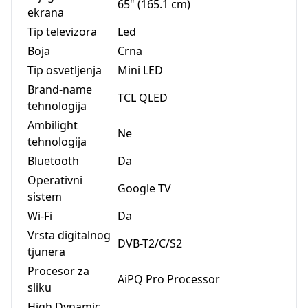
65" (165.1 cm)
ekrana
Tip televizora
Led
Boja
Crna
Tip osvetljenja
Mini LED
Brand-name
TCL QLED
tehnologija
Ambilight
Ne
tehnologija
Bluetooth
Da
Operativni
Google TV
sistem
Wi-Fi
Da
Vrsta digitalnog
DVB-T2/C/S2
tjunera
Procesor za
AiPQ Pro Processor
sliku
High Dynamic