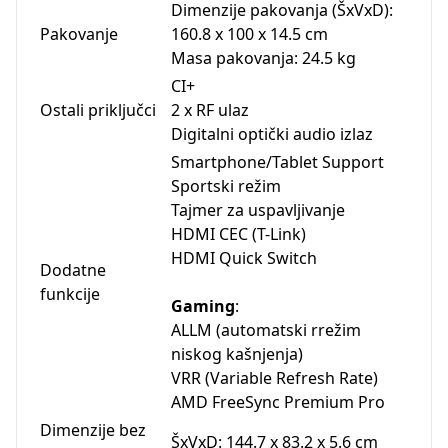
Dimenzije pakovanja (ŠxVxD):
Pakovanje
160.8 x 100 x 14.5 cm
Masa pakovanja: 24.5 kg
CI+
Ostali priključci
2 x RF ulaz
Digitalni optički audio izlaz
Smartphone/Tablet Support
Sportski režim
Tajmer za uspavljivanje
HDMI CEC (T-Link)
HDMI Quick Switch
Dodatne
funkcije
Gaming
:
ALLM (automatski rrežim
niskog kašnjenja)
VRR (Variable Refresh Rate)
AMD FreeSync Premium Pro
Dimenzije bez
ŠxVxD: 144.7 x 83.2 x 5.6 cm