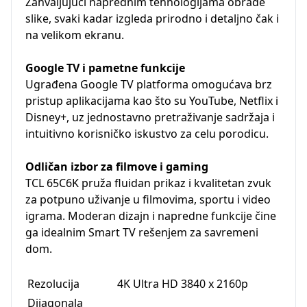
Zahvaljujući naprednim tehnologijama obrade
slike, svaki kadar izgleda prirodno i detaljno čak i
na velikom ekranu.
Google TV i pametne funkcije
Ugrađena Google TV platforma omogućava brz
pristup aplikacijama kao što su YouTube, Netflix i
Disney+, uz jednostavno pretraživanje sadržaja i
intuitivno korisničko iskustvo za celu porodicu.
Odličan izbor za filmove i gaming
TCL 65C6K pruža fluidan prikaz i kvalitetan zvuk
za potpuno uživanje u filmovima, sportu i video
igrama. Moderan dizajn i napredne funkcije čine
ga idealnim Smart TV rešenjem za savremeni
dom.
Rezolucija
4K Ultra HD 3840 x 2160p
Dijagonala