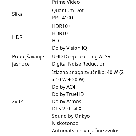
Prime Video
Quantum Dot
Slika
PPI: 4100
HDR10+
HDR10
HDR
HLG
Dolby Vision IQ
Poboljšavanje
UHD Deep Learning AI SR
jasnoće
Digital Noise Reduction
Izlazna snaga zvučnika: 40 W (2
x 10 W + 20 W)
Dolby AC4
Dolby TrueHD
Zvuk
Dolby Atmos
DTS Virtual:X
Sound by Onkyo
Niskotonac
Automatski nivo jačine zvuke