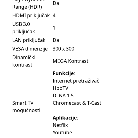
Da
Range (HDR)
HDMI priključak
4
USB 3.0
1
priključak
LAN priključak
Da
VESA dimenzije
300 x 300
Dinamički
MEGA Kontrast
kontrast
Funkcije
:
Internet pretraživač
HbbTV
DLNA 1.5
Smart TV
Chromecast & T-Cast
mogućnosti
Aplikacije
:
Netflix
Youtube