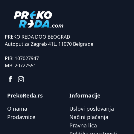
PREKO REDA DOO BEOGRAD
Autoput za Zagreb 41L, 11070 Belgrade
PIB:
107027947
MB:
20727551
PrekoReda.rs
Informacije
O nama
Uslovi poslovanja
Prodavnice
Načini plaćanja
Pravna lica
Politika privatnosti