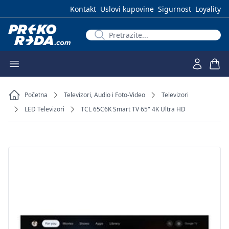
Kontakt
Uslovi kupovine
Sigurnost
Loyality
Početna
Televizori, Audio i Foto-Video
Televizori
LED Televizori
TCL 65C6K Smart TV 65" 4K Ultra HD