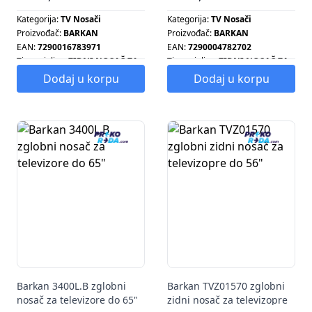
Kategorija:
TV Nosači
Kategorija:
TV Nosači
Proizvođač:
BARKAN
Proizvođač:
BARKAN
EAN:
7290016783971
EAN:
7290004782702
Tip grejalice:
ZIDNI NOSAČ ZA
Tip grejalice:
ZIDNI NOSAČ ZA
TELEVIZOR
TELEVIZOR
Dodaj u korpu
Dodaj u korpu
Tip radijatora:
ZIDNI NOSAČ ZA
Tip radijatora:
ZIDNI NOSAČ ZA
TELEVIZOR
TELEVIZOR
Tip šporeta:
ZIDNI NOSAČ ZA
Tip šporeta:
ZIDNI NOSAČ ZA
TELEVIZOR
TELEVIZOR
Tip ventilatora:
ZIDNI NOSAČ
Tip ventilatora:
ZIDNI NOSAČ
ZA TELEVIZOR
ZA TELEVIZOR
Barkan 3400L.B zglobni
Barkan TVZ01570 zglobni
nosač za televizore do 65"
zidni nosač za televizopre