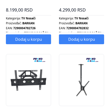
do 56"
8.199,00 RSD
4.299,00 RSD
Kategorija:
TV Nosači
Kategorija:
TV Nosači
Proizvođač:
BARKAN
Proizvođač:
BARKAN
EAN:
7290004782726
EAN:
7290004782832
Tip grejalice:
ZIDNI NOSAČ ZA
Tip grejalice:
ZIDNI NOSAČ ZA
TELEVIZOR
TELEVIZOR
Dodaj u korpu
Dodaj u korpu
Tip radijatora:
ZIDNI NOSAČ ZA
Tip radijatora:
ZIDNI NOSAČ ZA
TELEVIZOR
TELEVIZOR
Tip šporeta:
ZIDNI NOSAČ ZA
Tip šporeta:
ZIDNI NOSAČ ZA
TELEVIZOR
TELEVIZOR
Tip ventilatora:
ZIDNI NOSAČ
Tip ventilatora:
ZIDNI NOSAČ
ZA TELEVIZOR
ZA TELEVIZOR