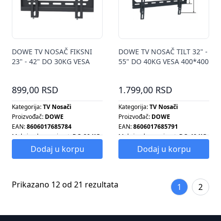
DOWE TV NOSAČ FIKSNI
DOWE TV NOSAČ TILT 32" -
23" - 42" DO 30KG VESA
55" DO 40KG VESA 400*400
200*200
899,00 RSD
1.799,00 RSD
Kategorija:
TV Nosači
Kategorija:
TV Nosači
Proizvođač:
DOWE
Proizvođač:
DOWE
EAN:
8606017685784
EAN:
8606017685791
Maksimalna nosivost:
DO 20 KG
Maksimalna nosivost:
DO 40 KG
Način montaže:
ZIDNI
Način montaže:
ZIDNI
Dodaj u korpu
Dodaj u korpu
Prikazano 12 od 21 rezultata
1
2