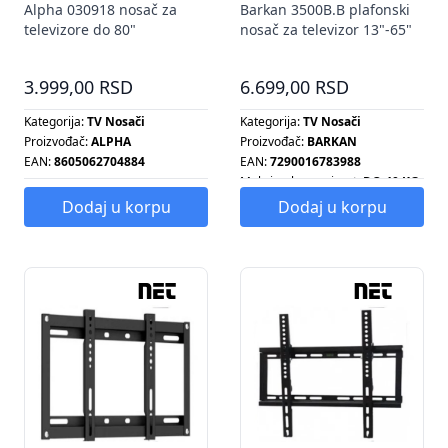
Alpha 030918 nosač za
Barkan 3500B.B plafonski
televizore do 80"
nosač za televizor 13"-65"
do 40kg
3.999,00 RSD
6.699,00 RSD
Kategorija:
TV Nosači
Kategorija:
TV Nosači
Proizvođač:
ALPHA
Proizvođač:
BARKAN
EAN:
8605062704884
EAN:
7290016783988
Maksimalna nosivost:
DO 40 KG
Dodaj u korpu
Dodaj u korpu