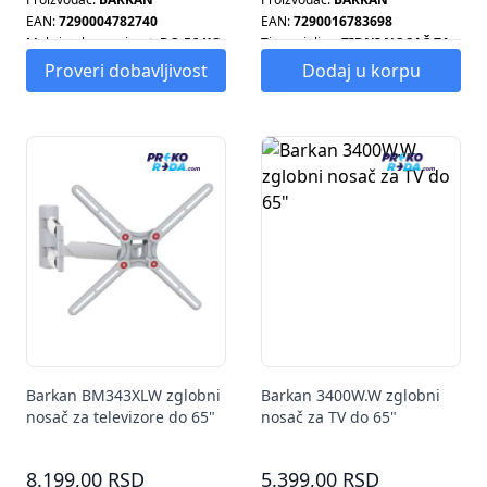
EAN:
7290004782740
EAN:
7290016783698
Maksimalna nosivost:
DO 56 KG
Tip grejalice:
ZIDNI NOSAČ ZA
TELEVIZOR
Proveri dobavljivost
Dodaj u korpu
Tip radijatora:
ZIDNI NOSAČ ZA
TELEVIZOR
Tip šporeta:
ZIDNI NOSAČ ZA
TELEVIZOR
Tip ventilatora:
ZIDNI NOSAČ
ZA TELEVIZOR
Barkan BM343XLW zglobni
Barkan 3400W.W zglobni
nosač za televizore do 65"
nosač za TV do 65"
beli
8.199,00 RSD
5.399,00 RSD