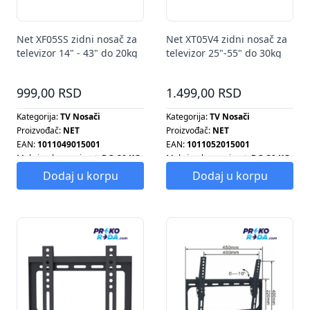
Net XF05SS zidni nosač za
Net XT05V4 zidni nosač za
televizor 14" - 43" do 20kg
televizor 25"-55" do 30kg
999,00 RSD
1.499,00 RSD
Kategorija:
TV Nosači
Kategorija:
TV Nosači
Proizvođač:
NET
Proizvođač:
NET
EAN:
1011049015001
EAN:
1011052015001
Maksimalna nosivost:
DO 20 KG
Maksimalna nosivost:
DO 30 KG
Maksimalna težina:
20 KG
Način montaže:
ZIDNI
Dodaj u korpu
Dodaj u korpu
Način montaže:
ZIDNI