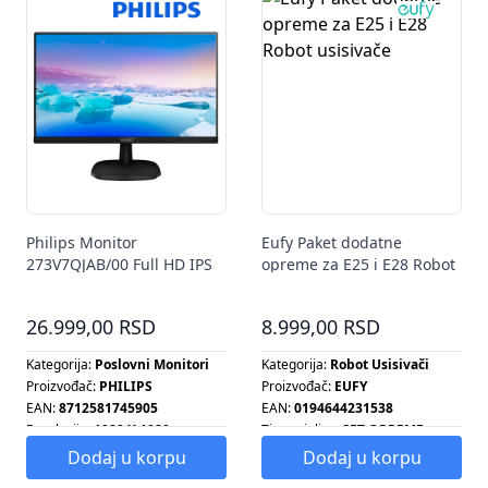
Philips Monitor
Eufy Paket dodatne
273V7QJAB/00 Full HD IPS
opreme za E25 i E28 Robot
27"
usisivače
26.999,00 RSD
8.999,00 RSD
Kategorija:
Poslovni Monitori
Kategorija:
Robot Usisivači
Proizvođač:
PHILIPS
Proizvođač:
EUFY
EAN:
8712581745905
EAN:
0194644231538
Rezolucija:
1920 X 1080
Tip grejalice:
SET OPREME
Tip radijatora:
SET OPREME
Dodaj u korpu
Dodaj u korpu
Tip šporeta:
SET OPREME