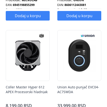
Proizvođač:
MICROLAB
Proizvođač:
UNION
EAN:
6945198855299
EAN:
8606112443081
Snaga:
10W
Ram memorija:
1.5 GB
Smart tv:
DA
Dodaj u korpu
Dodaj u korpu
Coller Master Hyper 612
Union Auto punjač EVC04-
APEX Procesorski hladnjak
AC7SWDA
MAP-T6PN-225PK-R1
8.199,00 RSD
33.999,00 RSD