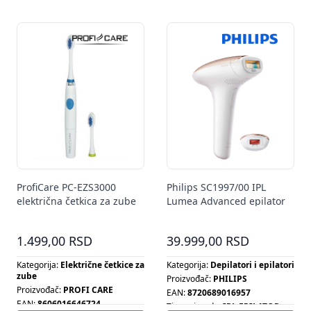
Tip ventilatora:
SET OPREME
ProfiCare PC-EZS3000
Philips SC1997/00 IPL
električna četkica za zube
Lumea Advanced epilator
1.499,00 RSD
39.999,00 RSD
Kategorija:
Električne četkice za
Kategorija:
Depilatori i epilatori
zube
Proizvođač:
PHILIPS
Proizvođač:
PROFI CARE
EAN:
8720689016957
EAN:
8606016646724
Tip proizvoda:
IPL EPILATOR