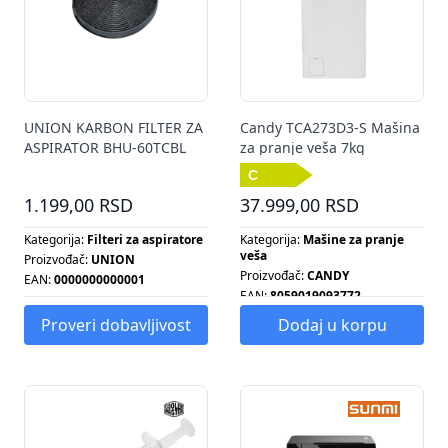
UNION KARBON FILTER ZA
Candy TCA273D3-S Mašina
ASPIRATOR BHU-60TCBL
za pranje veša 7kg
1.199,00 RSD
37.999,00 RSD
Kategorija:
Filteri za aspiratore
Kategorija:
Mašine za pranje
veša
Proizvođač:
UNION
Proizvođač:
CANDY
EAN:
0000000000001
EAN:
8059019093772
Energetska klasa:
C
Proveri dobavljivost
Dodaj u korpu
Broj obrtaja centrifuge:
1200
Energetska klasa:
C
Kapacitet pranja:
7 KG