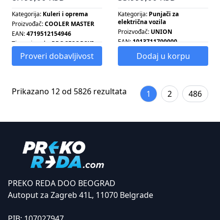
Kategorija:
Kuleri i oprema
Kategorija:
Punjači za
električna vozila
Proizvođač:
COOLER MASTER
Proizvođač:
UNION
EAN:
4719512154946
EAN:
1013711700000
Tip proizvoda:
PROCESORSKI
HLADNJAK
Snaga:
7.4 KW
Proveri dobavljivost
Dodaj u korpu
Tip ventilatora:
PWM
Prikazano 12 od 5826 rezultata
1
2
486
PREKO REDA DOO BEOGRAD
Autoput za Zagreb 41L, 11070 Belgrade
PIB:
107027947