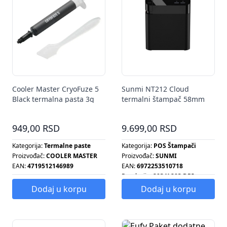
Cooler Master CryoFuze 5
Sunmi NT212 Cloud
Black termalna pasta 3g
termalni štampač 58mm
WiFi
949,00 RSD
9.699,00 RSD
Kategorija:
Termalne paste
Kategorija:
POS Štampači
Proizvođač:
COOLER MASTER
Proizvođač:
SUNMI
EAN:
4719512146989
EAN:
6972253510718
Rezolucija:
203 X 203 DPI
Dodaj u korpu
Dodaj u korpu