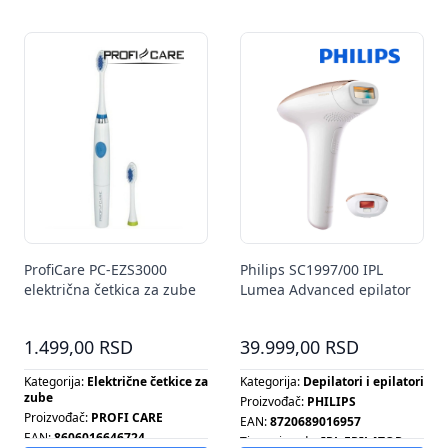
Tip ventilatora:
SET OPREME
ProfiCare PC-EZS3000
Philips SC1997/00 IPL
električna četkica za zube
Lumea Advanced epilator
1.499,00 RSD
39.999,00 RSD
Kategorija:
Električne četkice za
Kategorija:
Depilatori i epilatori
zube
Proizvođač:
PHILIPS
Proizvođač:
PROFI CARE
EAN:
8720689016957
EAN:
8606016646724
Tip proizvoda:
IPL EPILATOR