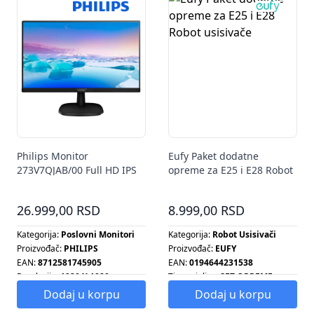
Philips Monitor
Eufy Paket dodatne
273V7QJAB/00 Full HD IPS
opreme za E25 i E28 Robot
27"
usisivače
26.999,00 RSD
8.999,00 RSD
Kategorija:
Poslovni Monitori
Kategorija:
Robot Usisivači
Proizvođač:
PHILIPS
Proizvođač:
EUFY
EAN:
8712581745905
EAN:
0194644231538
Rezolucija:
1920 X 1080
Tip grejalice:
SET OPREME
Tip radijatora:
SET OPREME
Dodaj u korpu
Dodaj u korpu
Tip šporeta:
SET OPREME