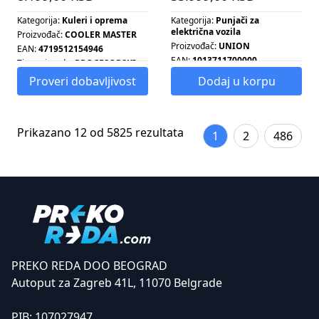
Kategorija:
Kuleri i oprema
Kategorija:
Punjači za
električna vozila
Proizvođač:
COOLER MASTER
Proizvođač:
UNION
EAN:
4719512154946
EAN:
1013711700000
Tip proizvoda:
PROCESORSKI
HLADNJAK
Snaga:
7.4 KW
Proveri dobavljivost
Dodaj u korpu
Tip ventilatora:
PWM
Prikazano 12 od 5825 rezultata
1
2
486
PREKO REDA DOO BEOGRAD
Autoput za Zagreb 41L, 11070 Belgrade
PIB:
107027947