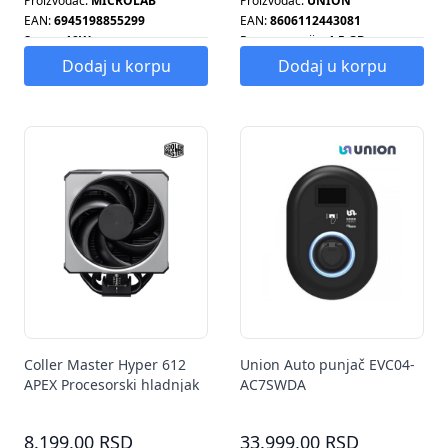
Proizvođač:
MICROLAB
Proizvođač:
UNION
EAN:
6945198855299
EAN:
8606112443081
Snaga:
10W
Ram memorija:
1.5 GB
Smart tv:
DA
Dodaj u korpu
Dodaj u korpu
Coller Master Hyper 612
Union Auto punjač EVC04-
APEX Procesorski hladnjak
AC7SWDA
MAP-T6PN-225PK-R1
8.199,00 RSD
33.999,00 RSD