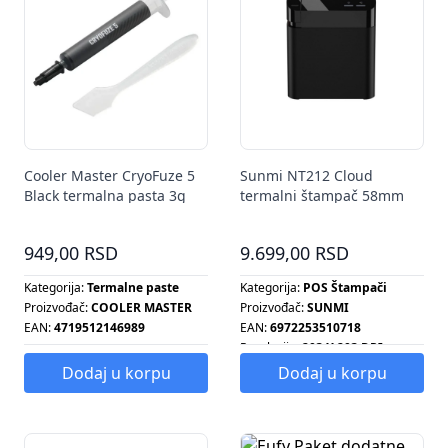
Cooler Master CryoFuze 5
Sunmi NT212 Cloud
Black termalna pasta 3g
termalni štampač 58mm
WiFi
949,00 RSD
9.699,00 RSD
Kategorija:
Termalne paste
Kategorija:
POS Štampači
Proizvođač:
COOLER MASTER
Proizvođač:
SUNMI
EAN:
4719512146989
EAN:
6972253510718
Rezolucija:
203 X 203 DPI
Dodaj u korpu
Dodaj u korpu