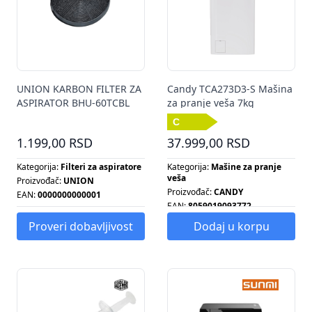
UNION KARBON FILTER ZA
Candy TCA273D3-S Mašina
ASPIRATOR BHU-60TCBL
za pranje veša 7kg
1.199,00 RSD
37.999,00 RSD
Kategorija:
Filteri za aspiratore
Kategorija:
Mašine za pranje
veša
Proizvođač:
UNION
Proizvođač:
CANDY
EAN:
0000000000001
EAN:
8059019093772
Energetska klasa:
C
Proveri dobavljivost
Dodaj u korpu
Broj obrtaja centrifuge:
1200
Energetska klasa:
C
Kapacitet pranja:
7 KG