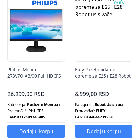
Philips Monitor
Eufy Paket dodatne
273V7QJAB/00 Full HD IPS
opreme za E25 i E28 Robot
27"
usisivače
26.999,00 RSD
8.999,00 RSD
Kategorija:
Poslovni Monitori
Kategorija:
Robot Usisivači
Proizvođač:
PHILIPS
Proizvođač:
EUFY
EAN:
8712581745905
EAN:
0194644231538
Rezolucija:
1920 X 1080
Tip grejalice:
SET OPREME
Tip radijatora:
SET OPREME
Dodaj u korpu
Dodaj u korpu
Tip šporeta:
SET OPREME