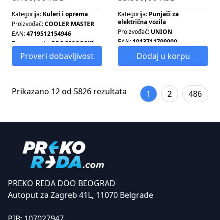
Kategorija:
Kuleri i oprema
Kategorija:
Punjači za
električna vozila
Proizvođač:
COOLER MASTER
Proizvođač:
UNION
EAN:
4719512154946
EAN:
1013711700000
Tip proizvoda:
PROCESORSKI
HLADNJAK
Snaga:
7.4 KW
Proveri dobavljivost
Dodaj u korpu
Tip ventilatora:
PWM
Prikazano 12 od 5826 rezultata
1
2
486
PREKO REDA DOO BEOGRAD
Autoput za Zagreb 41L, 11070 Belgrade
PIB:
107027947