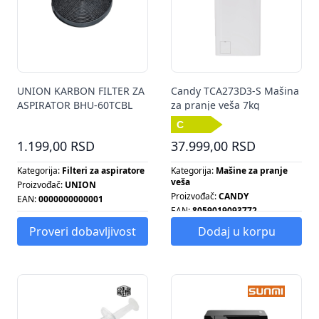
UNION KARBON FILTER ZA
Candy TCA273D3-S Mašina
ASPIRATOR BHU-60TCBL
za pranje veša 7kg
1.199,00 RSD
37.999,00 RSD
Kategorija:
Filteri za aspiratore
Kategorija:
Mašine za pranje
veša
Proizvođač:
UNION
Proizvođač:
CANDY
EAN:
0000000000001
EAN:
8059019093772
Energetska klasa:
C
Proveri dobavljivost
Dodaj u korpu
Broj obrtaja centrifuge:
1200
Energetska klasa:
C
Kapacitet pranja:
7 KG