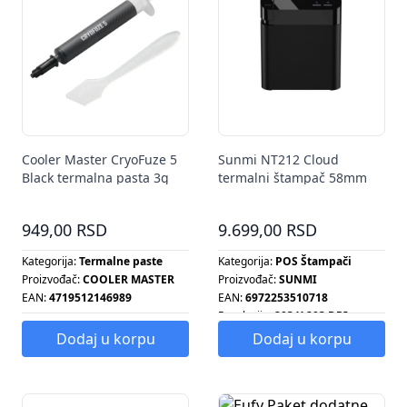
Cooler Master CryoFuze 5
Sunmi NT212 Cloud
Black termalna pasta 3g
termalni štampač 58mm
WiFi
949,00 RSD
9.699,00 RSD
Kategorija:
Termalne paste
Kategorija:
POS Štampači
Proizvođač:
COOLER MASTER
Proizvođač:
SUNMI
EAN:
4719512146989
EAN:
6972253510718
Rezolucija:
203 X 203 DPI
Dodaj u korpu
Dodaj u korpu