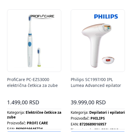
Tip ventilatora:
SET OPREME
ProfiCare PC-EZS3000
Philips SC1997/00 IPL
električna četkica za zube
Lumea Advanced epilator
1.499,00 RSD
39.999,00 RSD
Kategorija:
Električne četkice za
Kategorija:
Depilatori i epilatori
zube
Proizvođač:
PHILIPS
Proizvođač:
PROFI CARE
EAN:
8720689016957
EAN:
8606016646724
Tip proizvoda:
IPL EPILATOR