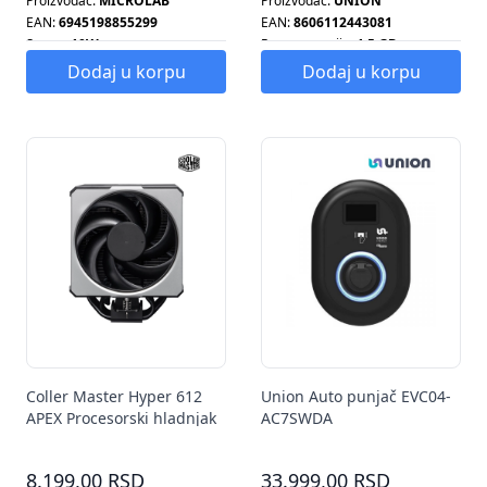
Proizvođač:
MICROLAB
Proizvođač:
UNION
EAN:
6945198855299
EAN:
8606112443081
Snaga:
10W
Ram memorija:
1.5 GB
Smart tv:
DA
Dodaj u korpu
Dodaj u korpu
Coller Master Hyper 612
Union Auto punjač EVC04-
APEX Procesorski hladnjak
AC7SWDA
MAP-T6PN-225PK-R1
8.199,00 RSD
33.999,00 RSD