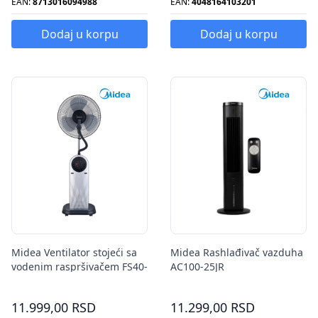
EAN:
8713016094988
EAN:
4048164103201
Dodaj u korpu
Dodaj u korpu
Midea Ventilator stojeći sa
Midea Rashlađivač vazduha
vodenim raspršivačem FS40-
AC100-25JR
13QRA
11.999,00 RSD
11.299,00 RSD