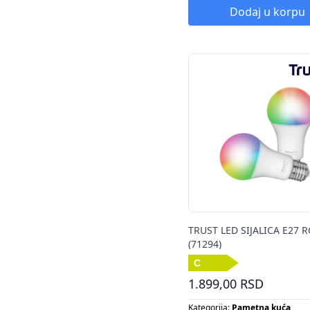
Energetska klasa:
A+
Dodaj u korpu
Snaga:
40 W
TRUST LED SIJALICA E27 
(71294)
1.899,00 RSD
Kategorija:
Pametna kuća