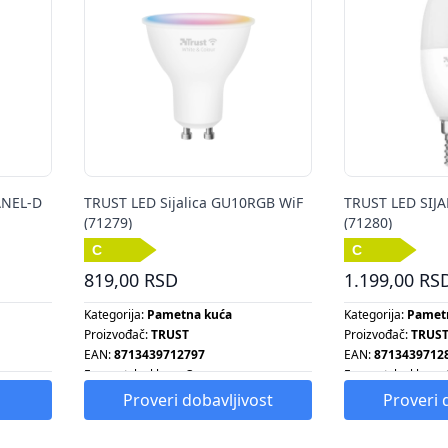
ANEL-D
TRUST LED Sijalica GU10RGB WiF
TRUST LED SIJA
(71279)
(71280)
819,00 RSD
1.199,00 RS
Kategorija:
Pametna kuća
Kategorija:
Pamet
Proizvođač:
TRUST
Proizvođač:
TRUS
EAN:
8713439712797
EAN:
8713439712
Energetska klasa:
C
Energetska klasa:
L
Energetska klasa:
A+
Energetska klasa:
Proveri dobavljivost
Proveri 
Snaga:
30 W
Snaga:
40 W
L