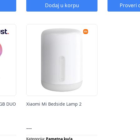
Energetska klasa:
A+
Energetska klasa:
Dodaj u korpu
Proveri 
Snaga:
60 W
Snaga:
3 W
RGB DUO
Xiaomi Mi Bedside Lamp 2
---
Kategorija:
Pametna kuća