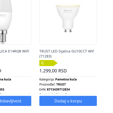
LICA E14RGB WiFi
TRUST LED Sijalica GU10CCT WiF
(71283)
D
1.299,00 RSD
na kuća
Kategorija:
Pametna kuća
T
Proizvođač:
TRUST
803
EAN:
8713439712834
C
Energetska klasa:
C
A+
Energetska klasa:
A+
dobavljivost
Dodaj u korpu
Snaga:
30 W