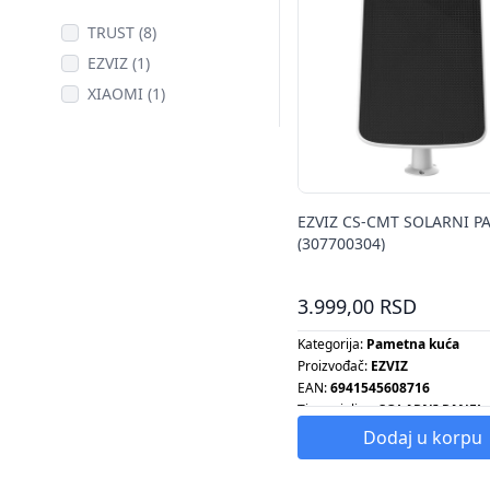
TRUST (8)
EZVIZ (1)
XIAOMI (1)
EZVIZ CS-CMT SOLARNI P
(307700304)
3.999,00 RSD
Kategorija:
Pametna kuća
Proizvođač:
EZVIZ
EAN:
6941545608716
Tip grejalice:
SOLARNI PANEL
Tip radijatora:
SOLARNI PANE
Dodaj u korpu
Tip šporeta:
SOLARNI PANEL
Tip ventilatora:
SOLARNI PANE