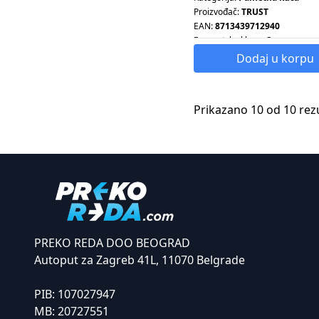
Proizvođač:
TRUST
EAN:
8713439712940
Energetska klasa:
C
Energetska klasa:
A+
Dodaj u korpu
Snaga:
60 W
Prikazano 10 od 10 rez
PREKO REDA DOO BEOGRAD
Autoput za Zagreb 41L, 11070 Belgrade
PIB:
107027947
MB:
20727551