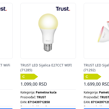
T WiFi
TRUST LED Sijalica E27CCT WIFI
TRUST LED Sija
(71285)
(71292)
1.099,00 RSD
1.699,00 RS
Kategorija:
Pametna kuća
Kategorija:
Pamet
Proizvođač:
TRUST
Proizvođač:
TRUS
EAN:
8713439712858
EAN:
8713439712
Energetska klasa:
C
Energetska klasa: