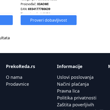
Proizvođač:
XIAOMI
EAN:
6934177780639
Tip proizvoda:
LAMPA
Proveri dobavljivost
ultata
PrekoReda.rs
Informacije
O nama
Uslovi poslovanja
Prodavnice
Načini plaćanja
Pravna lica
Politika privatnosti
Zaštita poverljivih