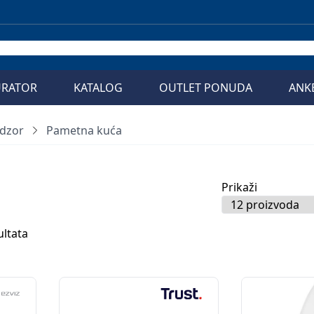
URATOR
KATALOG
OUTLET PONUDA
ANK
dzor
Pametna kuća
Prikaži
ultata