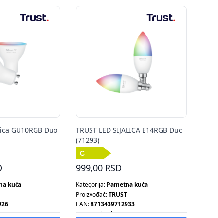
lica GU10RGB Duo
TRUST LED SIJALICA E14RGB Duo
(71293)
D
999,00 RSD
na kuća
Kategorija:
Pametna kuća
T
Proizvođač:
TRUST
926
EAN:
8713439712933
C
Energetska klasa:
C