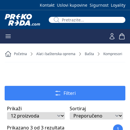
Kontakt
Uslovi kupovine
Sigurnost
Loyality
Početna
Alat i baštenska oprema
Bašta
Kompresori
Filteri
Prikaži
Sortiraj
Prikazano 3 od 3 rezultata
1