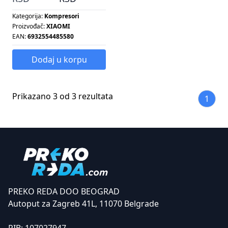
Kategorija:
Kompresori
Proizvođač:
XIAOMI
EAN:
6932554485580
Dodaj u korpu
Prikazano 3 od 3 rezultata
1
PREKO REDA DOO BEOGRAD
Autoput za Zagreb 41L, 11070 Belgrade
PIB:
107027947