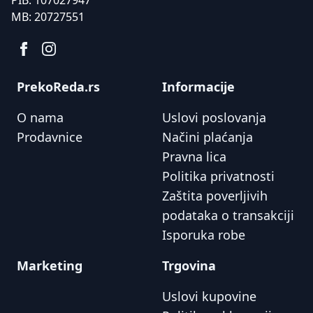
MB:
20727551
PrekoReda.rs
Informacije
O nama
Uslovi poslovanja
Prodavnice
Načini plaćanja
Pravna lica
Politika privatnosti
Zaštita poverljivih
podataka o transakciji
Isporuka robe
Marketing
Trgovina
Uslovi kupovine