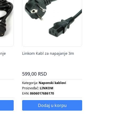
anje
Linkom Kabl za napajanje 3m
599,00 RSD
Kategorija:
Naponski kablovi
Proizvođač:
LINKOM
EAN:
8606017686170
Dodaj u korpu