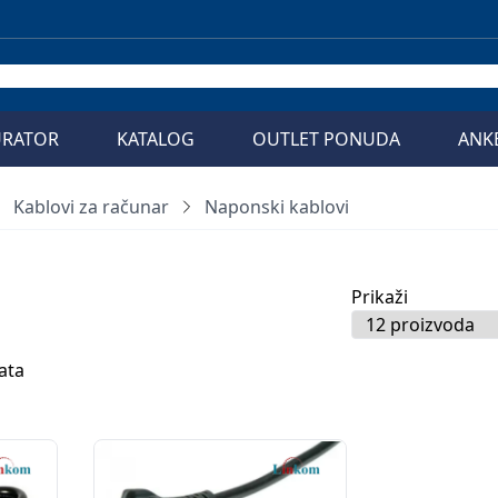
URATOR
KATALOG
OUTLET PONUDA
ANK
Kablovi za računar
Naponski kablovi
Prikaži
ata