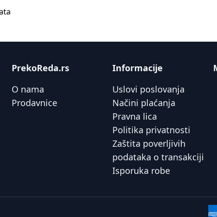
ata
PrekoReda.rs
Informacije
O nama
Uslovi poslovanja
Prodavnice
Načini plaćanja
Pravna lica
Politika privatnosti
Zaštita poverljivih
podataka o transakciji
Isporuka robe