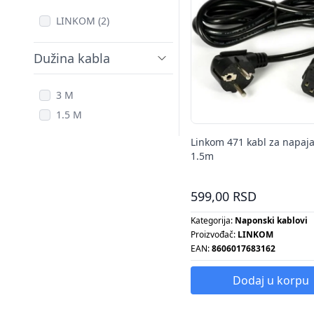
LINKOM (2)
Dužina kabla
3 M
1.5 M
Linkom 471 kabl za napaj
1.5m
599,00 RSD
Kategorija:
Naponski kablovi
Proizvođač:
LINKOM
EAN:
8606017683162
Dodaj u korpu