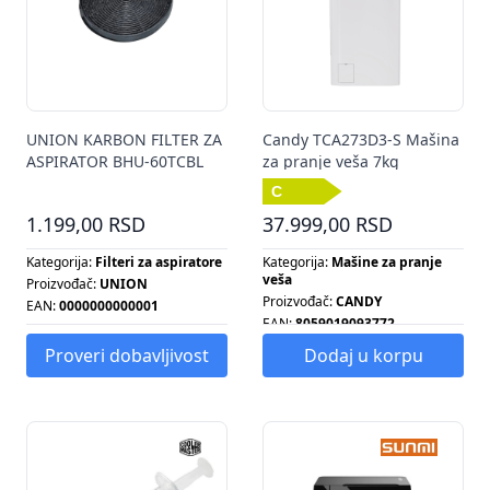
UNION KARBON FILTER ZA
Candy TCA273D3-S Mašina
ASPIRATOR BHU-60TCBL
za pranje veša 7kg
1.199,00 RSD
37.999,00 RSD
Kategorija:
Filteri za aspiratore
Kategorija:
Mašine za pranje
veša
Proizvođač:
UNION
Proizvođač:
CANDY
EAN:
0000000000001
EAN:
8059019093772
Energetska klasa:
C
Proveri dobavljivost
Dodaj u korpu
Broj obrtaja centrifuge:
1200
Energetska klasa:
C
Kapacitet pranja:
7 KG