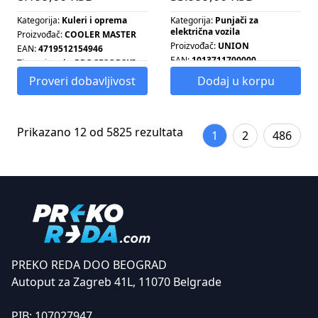
Kategorija:
Kuleri i oprema
Kategorija:
Punjači za
električna vozila
Proizvođač:
COOLER MASTER
Proizvođač:
UNION
EAN:
4719512154946
EAN:
1013711700000
Tip proizvoda:
PROCESORSKI
HLADNJAK
Snaga:
7.4 KW
Proveri dobavljivost
Dodaj u korpu
Tip ventilatora:
PWM
Prikazano 12 od 5825 rezultata
1
2
486
PREKO REDA DOO BEOGRAD
Autoput za Zagreb 41L, 11070 Belgrade
PIB:
107027947