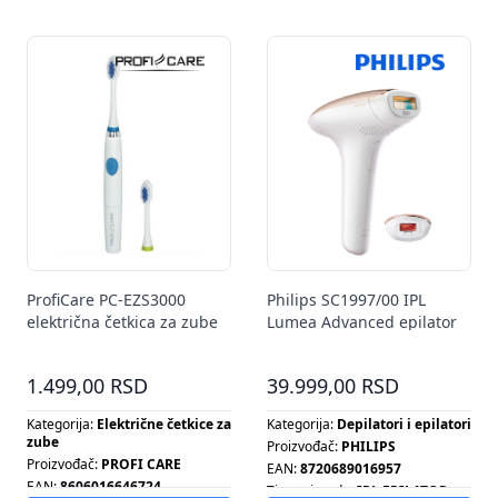
Tip ventilatora:
SET OPREME
ProfiCare PC-EZS3000
Philips SC1997/00 IPL
električna četkica za zube
Lumea Advanced epilator
1.499,00 RSD
39.999,00 RSD
Kategorija:
Električne četkice za
Kategorija:
Depilatori i epilatori
zube
Proizvođač:
PHILIPS
Proizvođač:
PROFI CARE
EAN:
8720689016957
EAN:
8606016646724
Tip proizvoda:
IPL EPILATOR