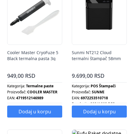
Cooler Master CryoFuze 5
Sunmi NT212 Cloud
Black termalna pasta 3g
termalni štampač 58mm
WiFi
949,00 RSD
9.699,00 RSD
Kategorija:
Termalne paste
Kategorija:
POS Štampači
Proizvođač:
COOLER MASTER
Proizvođač:
SUNMI
EAN:
4719512146989
EAN:
6972253510718
Rezolucija:
203 X 203 DPI
Dodaj u korpu
Dodaj u korpu