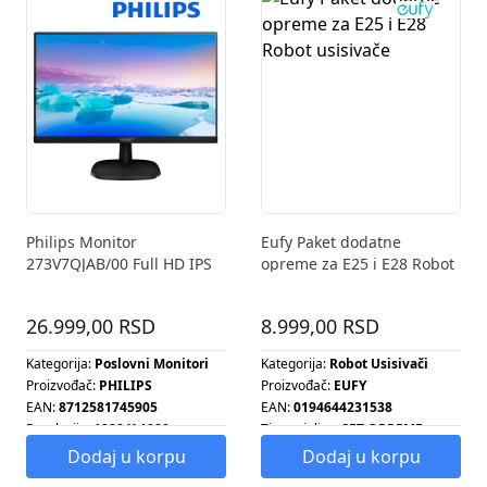
Philips Monitor
Eufy Paket dodatne
273V7QJAB/00 Full HD IPS
opreme za E25 i E28 Robot
27"
usisivače
26.999,00 RSD
8.999,00 RSD
Kategorija:
Poslovni Monitori
Kategorija:
Robot Usisivači
Proizvođač:
PHILIPS
Proizvođač:
EUFY
EAN:
8712581745905
EAN:
0194644231538
Rezolucija:
1920 X 1080
Tip grejalice:
SET OPREME
Tip radijatora:
SET OPREME
Dodaj u korpu
Dodaj u korpu
Tip šporeta:
SET OPREME