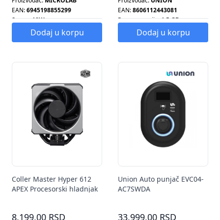
Proizvođač:
MICROLAB
Proizvođač:
UNION
EAN:
6945198855299
EAN:
8606112443081
Snaga:
10W
Ram memorija:
1.5 GB
Smart tv:
DA
Dodaj u korpu
Dodaj u korpu
Coller Master Hyper 612
Union Auto punjač EVC04-
APEX Procesorski hladnjak
AC7SWDA
MAP-T6PN-225PK-R1
8.199,00 RSD
33.999,00 RSD