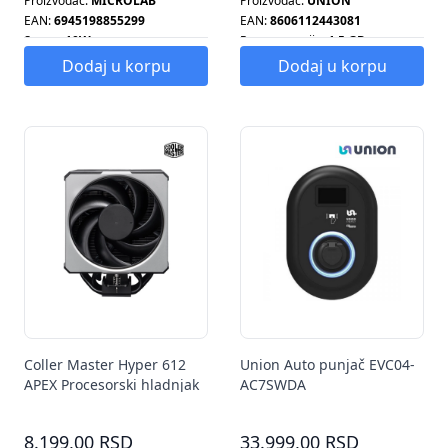
Proizvođač:
MICROLAB
Proizvođač:
UNION
EAN:
6945198855299
EAN:
8606112443081
Snaga:
10W
Ram memorija:
1.5 GB
Smart tv:
DA
Dodaj u korpu
Dodaj u korpu
Coller Master Hyper 612
Union Auto punjač EVC04-
APEX Procesorski hladnjak
AC7SWDA
MAP-T6PN-225PK-R1
8.199,00 RSD
33.999,00 RSD