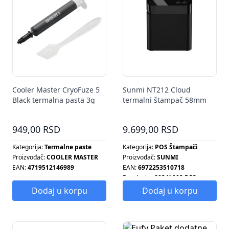
Cooler Master CryoFuze 5
Sunmi NT212 Cloud
Black termalna pasta 3g
termalni štampač 58mm
WiFi
949,00 RSD
9.699,00 RSD
Kategorija:
Termalne paste
Kategorija:
POS Štampači
Proizvođač:
COOLER MASTER
Proizvođač:
SUNMI
EAN:
4719512146989
EAN:
6972253510718
Rezolucija:
203 X 203 DPI
Dodaj u korpu
Dodaj u korpu