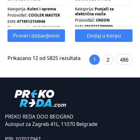
Kategorija:
Kuleri i oprema
Kategorija:
Punjači za
električna vozila
Proizvođač:
COOLER MASTER
Proizvođač:
UNION
EAN:
4719512154946
EAN:
1013711700000
Tip proizvoda:
PROCESORSKI
HLADNJAK
Snaga:
7.4 KW
Proveri dobavljivost
Dodaj u korpu
Tip ventilatora:
PWM
Prikazano 12 od 5825 rezultata
1
2
486
PREKO REDA DOO BEOGRAD
Autoput za Zagreb 41L, 11070 Belgrade
PIB:
107027947