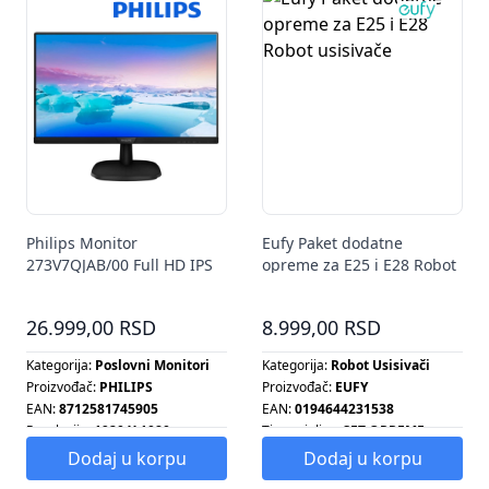
Philips Monitor
Eufy Paket dodatne
273V7QJAB/00 Full HD IPS
opreme za E25 i E28 Robot
27"
usisivače
26.999,00 RSD
8.999,00 RSD
Kategorija:
Poslovni Monitori
Kategorija:
Robot Usisivači
Proizvođač:
PHILIPS
Proizvođač:
EUFY
EAN:
8712581745905
EAN:
0194644231538
Rezolucija:
1920 X 1080
Tip grejalice:
SET OPREME
Tip radijatora:
SET OPREME
Dodaj u korpu
Dodaj u korpu
Tip šporeta:
SET OPREME