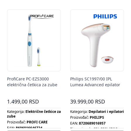
Tip ventilatora:
SET OPREME
ProfiCare PC-EZS3000
Philips SC1997/00 IPL
električna četkica za zube
Lumea Advanced epilator
1.499,00 RSD
39.999,00 RSD
Kategorija:
Električne četkice za
Kategorija:
Depilatori i epilatori
zube
Proizvođač:
PHILIPS
Proizvođač:
PROFI CARE
EAN:
8720689016957
EAN:
8606016646724
Tip proizvoda:
IPL EPILATOR