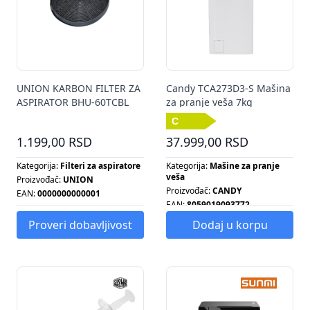
UNION KARBON FILTER ZA
Candy TCA273D3-S Mašina
ASPIRATOR BHU-60TCBL
za pranje veša 7kg
1.199,00 RSD
37.999,00 RSD
Kategorija:
Filteri za aspiratore
Kategorija:
Mašine za pranje
veša
Proizvođač:
UNION
Proizvođač:
CANDY
EAN:
0000000000001
EAN:
8059019093772
Energetska klasa:
C
Proveri dobavljivost
Dodaj u korpu
Broj obrtaja centrifuge:
1200
Energetska klasa:
C
Kapacitet pranja:
7 KG