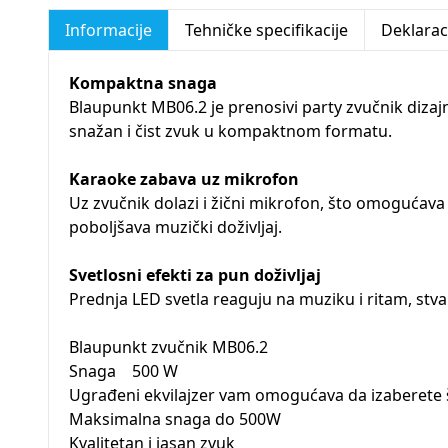
Informacije
Tehničke specifikacije
Deklarac
Kompaktna snaga
Blaupunkt MB06.2 je prenosivi party zvučnik dizaj
snažan i čist zvuk u kompaktnom formatu.
Karaoke zabava uz mikrofon
Uz zvučnik dolazi i žični mikrofon, što omogućav
poboljšava muzički doživljaj.
Svetlosni efekti za pun doživljaj
Prednja LED svetla reaguju na muziku i ritam, stvar
Blaupunkt zvučnik MB06.2
Snaga 500 W
Ugrađeni ekvilajzer vam omogućava da izaberete 
Maksimalna snaga do 500W
Kvalitetan i jasan zvuk