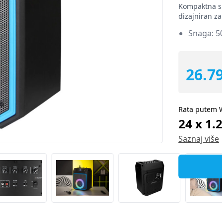
Kompaktna sn
dizajniran za
Snaga: 5
26.7
Rata putem 
24 x 1.
Saznaj više