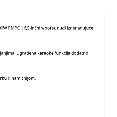
500W PMPO i 6,5-inčni woofer, nudi iznenađujuće
pljanjima. Ugrađena karaoke funkcija dodatno
žurku dinamičnijom.