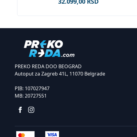
32.099,00 RSD
PREKO REDA DOO BEOGRAD
Autoput za Zagreb 41L, 11070 Belgrade
PIB:
107027947
MB:
20727551