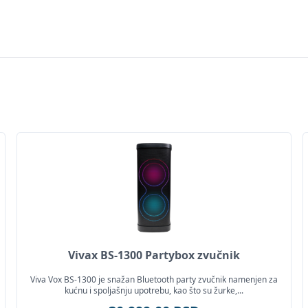
Vivax BS-1300 Partybox zvučnik
Viva Vox BS-1300 je snažan Bluetooth party zvučnik namenjen za
kućnu i spoljašnju upotrebu, kao što su žurke,...