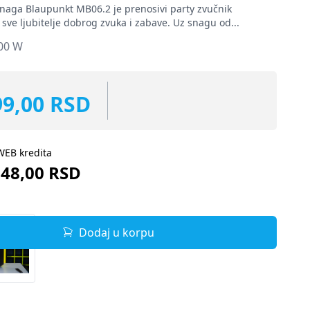
aga Blaupunkt MB06.2 je prenosivi party zvučnik
 sve ljubitelje dobrog zvuka i zabave. Uz snagu od...
00 W
99,00 RSD
WEB kredita
248,00 RSD
Dodaj u korpu