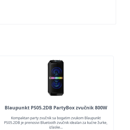
Blaupunkt PS05.2DB PartyBox zvučnik 800W
Kompaktan party zvučnik sa bogatim zvukom Blaupunkt
PS05.2DB je prenosivi Bluetooth zvučnik idealan za kućne žurke,
izlaske...