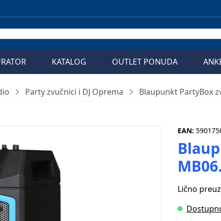
URATOR
KATALOG
OUTLET PONUDA
ANK
dio
Party zvučnici i DJ Oprema
Blaupunkt PartyBox z
EAN:
590175
Blaup
MB06
Lično preu
Dostupn