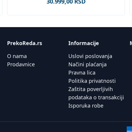
30.999,00 RSD
PrekoReda.rs
Informacije
O nama
Uslovi poslovanja
Prodavnice
Načini plaćanja
Pravna lica
Politika privatnosti
Zaštita poverljivih
podataka o transakciji
Isporuka robe