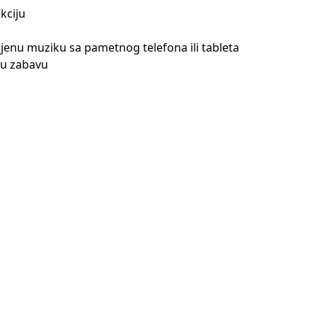
kciju
enu muziku sa pametnog telefona ili tableta
ju zabavu