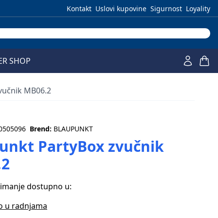
Kontakt
Uslovi kupovine
Sigurnost
Loyality
ER SHOP
vučnik MB06.2
0505096
Brend:
BLAUPUNKT
unkt PartyBox zvučnik
.2
zimanje dostupno u:
o u radnjama