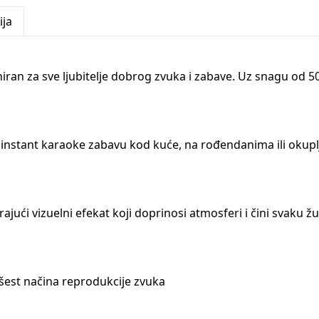
ija
niran za sve ljubitelje dobrog zvuka i zabave. Uz snagu od 
a instant karaoke zabavu kod kuće, na rođendanima ili oku
ajući vizuelni efekat koji doprinosi atmosferi i čini svaku 
šest načina reprodukcije zvuka