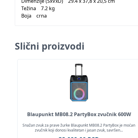
Dimenzije (ŠxVxD) 29.4 x 37,8 x 20,5 cm
Težina 7.2 kg
Boja crna
Slični proizvodi
Blaupunkt MB08.2 PartyBox zvučnik 600W
Snažan zvuk za prave žurke Blaupunkt MB08.2 PartyBox je moćan
zvučnik koji donosi kvalitetan i jasan zvuk, savršen...