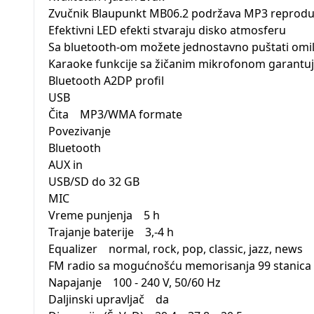
Zvučnik Blaupunkt MB06.2 podržava MP3 reprodu
Efektivni LED efekti stvaraju disko atmosferu
Sa bluetooth-om možete jednostavno puštati omilj
Karaoke funkcije sa žičanim mikrofonom garantu
Bluetooth A2DP profil
USB
Čita MP3/WMA formate
Povezivanje
Bluetooth
AUX in
USB/SD do 32 GB
MIC
Vreme punjenja 5 h
Trajanje baterije 3,-4 h
Equalizer normal, rock, pop, classic, jazz, news
FM radio sa mogućnošću memorisanja 99 stanica
Napajanje 100 - 240 V, 50/60 Hz
Daljinski upravljač da