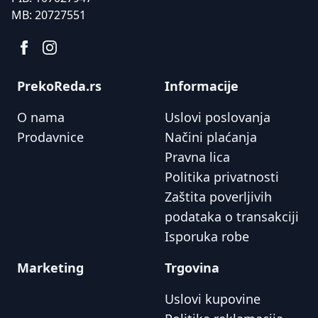
MB:
20727551
PrekoReda.rs
Informacije
O nama
Uslovi poslovanja
Prodavnice
Načini plaćanja
Pravna lica
Politika privatnosti
Zaštita poverljivih
podataka o transakciji
Isporuka robe
Marketing
Trgovina
Uslovi kupovine