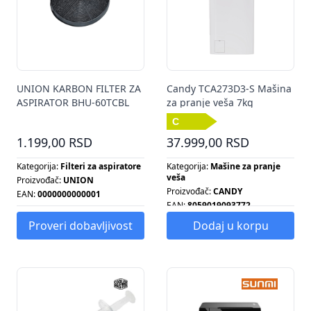
UNION KARBON FILTER ZA
Candy TCA273D3-S Mašina
ASPIRATOR BHU-60TCBL
za pranje veša 7kg
1.199,00 RSD
37.999,00 RSD
Kategorija:
Filteri za aspiratore
Kategorija:
Mašine za pranje
veša
Proizvođač:
UNION
Proizvođač:
CANDY
EAN:
0000000000001
EAN:
8059019093772
Energetska klasa:
C
Proveri dobavljivost
Dodaj u korpu
Broj obrtaja centrifuge:
1200
Energetska klasa:
C
Kapacitet pranja:
7 KG