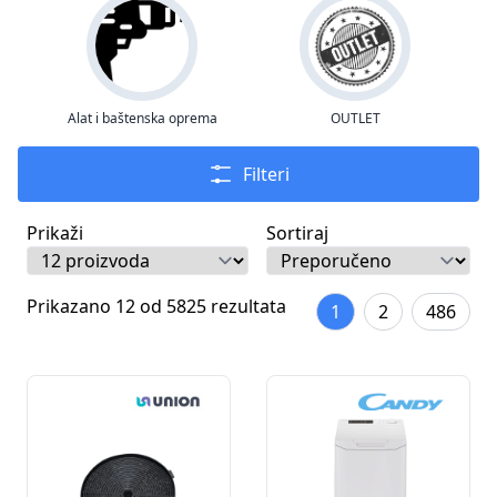
Alat i baštenska oprema
OUTLET
Filteri
Prikaži
Sortiraj
Prikazano 12 od 5825 rezultata
1
2
486